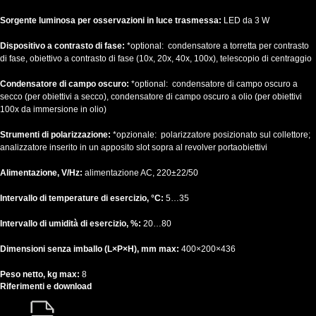
Sorgente luminosa per osservazioni in luce trasmessa:
LED da 3 W
Dispositivo a contrasto di fase:
*optional: condensatore a torretta per contrasto
di fase, obiettivo a contrasto di fase (10x, 20x, 40x, 100x), telescopio di centraggio
Condensatore di campo oscuro:
*optional: condensatore di campo oscuro a
secco (per obiettivi a secco), condensatore di campo oscuro a olio (per obiettivi
100x da immersione in olio)
Strumenti di polarizzazione:
*opzionale: polarizzatore posizionato sul collettore;
analizzatore inserito in un apposito slot sopra al revolver portaobiettivi
Alimentazione, V/Hz:
alimentazione AC, 220±22/50
Intervallo di temperature di esercizio, °C:
5…35
Intervallo di umidità di esercizio, %:
20…80
Dimensioni senza imballo (L×P×H), mm max:
400×200×436
Peso netto, kg max:
8
Riferimenti e download