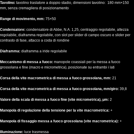
Tavolino:
tavolino traslatore a doppio stadio, dimensioni tavolino: 180 mm×150
mm, senza cremagliera di posizionamento
Range di movimento, mm:
75×50
Condensatore:
condensatore di Abbe, N.A. 1,25, centraggio regolabile, altezza
regolabile, diaframma regolabile, con slot per slider di campo oscuro e slider per
contrasto di fase, attacco a coda di rondine
Diaframma:
diaframma a iride regolabile
Meccanismo di messa a fuoco:
manopole coassiali per la messa a fuoco
grossolana e fine (macro e micrometrica), posizionate su entrambi i lati
Corsa della vite macrometrica di messa a fuoco grossolana, mm:
21
Corsa della vite macrometrica di messa a fuoco grossolana, mm/giro:
39,8
Valore della scala di messa a fuoco fine (vite micrometrica), μm:
2
Manopola di regolazione della tensione per la vite macrometrica:
+
Manopola di fissaggio messa a fuoco grossolana (vite macrometrica):
+
Illuminazione:
luce trasmessa