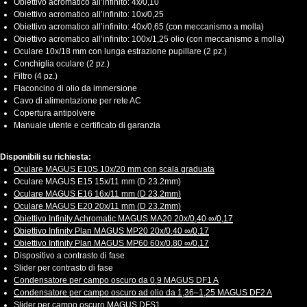
Obiettivo acromatico all’infinito: 4x/0,10
Obiettivo acromatico all’infinito: 10x/0,25
Obiettivo acromatico all’infinito: 40x/0,65 (con meccanismo a molla)
Obiettivo acromatico all’infinito: 100x/1,25 olio (con meccanismo a molla)
Oculare 10x/18 mm con lunga estrazione pupillare (2 pz.)
Conchiglia oculare (2 pz.)
Filtro (4 pz.)
Flaconcino di olio da immersione
Cavo di alimentazione per rete AC
Copertura antipolvere
Manuale utente e certificato di garanzia
Disponibili su richiesta:
Oculare MAGUS E10S 10x/20 mm con scala graduata
Oculare MAGUS E15 15x/11 mm (D 23.2mm)
Oculare MAGUS E16 16x/11 mm (D 23.2mm)
Oculare MAGUS E20 20x/11 mm (D 23.2mm)
Obiettivo Infinity Achromatic MAGUS MA20 20х/0,40 ∞/0,17
Obiettivo Infinity Plan MAGUS MP20 20х/0,40 ∞/0,17
Obiettivo Infinity Plan MAGUS MP60 60х/0,80 ∞/0,17
Dispositivo a contrasto di fase
Slider per contrasto di fase
Condensatore per campo oscuro da 0,9 MAGUS DF1 A
Condensatore per campo oscuro ad olio da 1,36–1,25 MAGUS DF2 A
Slider per campo oscuro MAGUS DFS1