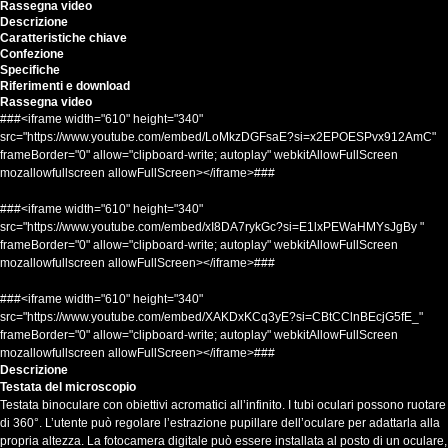
Rassegna video
Descrizione
Caratteristiche chiave
Confezione
Specifiche
Riferimenti e download
Rassegna video
###<iframe width="610" height="340"
src="https://www.youtube.com/embed/LoMkzDGFsaE?si=x2EPOESPvx912AmC"
frameBorder="0" allow="clipboard-write; autoplay" webkitAllowFullScreen
mozallowfullscreen allowFullScreen></iframe>###
###<iframe width="610" height="340"
src="https://www.youtube.com/embed/xI8DA7rykGc?si=E1lxPEWaHMYsJgBy "
frameBorder="0" allow="clipboard-write; autoplay" webkitAllowFullScreen
mozallowfullscreen allowFullScreen></iframe>###
###<iframe width="610" height="340"
src="https://www.youtube.com/embed/XAKDxKCq3yE?si=CBtCClnBEcjG5fE_"
frameBorder="0" allow="clipboard-write; autoplay" webkitAllowFullScreen
mozallowfullscreen allowFullScreen></iframe>###
Descrizione
Testata del microscopio
Testata binoculare con obiettivi acromatici all’infinito. I tubi oculari possono ruotare
di 360°. L’utente può regolare l’estrazione pupillare dell’oculare per adattarla alla
propria altezza. La fotocamera digitale può essere installata al posto di un oculare,