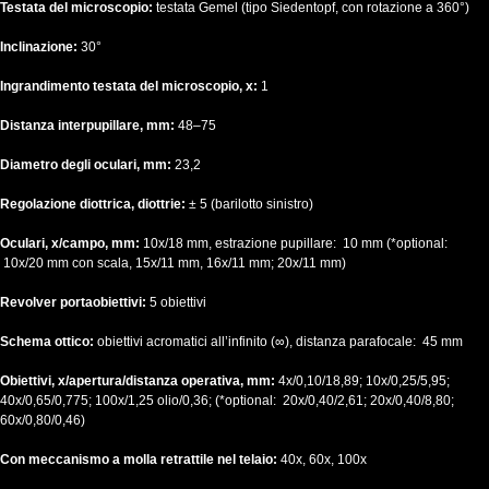
Testata del microscopio:
testata Gemel (tipo Siedentopf, con rotazione a 360°)
Inclinazione:
30°
Ingrandimento testata del microscopio, x:
1
Distanza interpupillare, mm:
48–75
Diametro degli oculari, mm:
23,2
Regolazione diottrica, diottrie:
± 5 (barilotto sinistro)
Oculari, x/campo, mm:
10х/18 mm, estrazione pupillare: 10 mm (*optional:
10x/20 mm con scala, 15x/11 mm, 16x/11 mm; 20x/11 mm)
Revolver portaobiettivi:
5 obiettivi
Schema ottico:
obiettivi acromatici all’infinito (∞), distanza parafocale: 45 mm
Obiettivi, x/apertura/distanza operativa, mm:
4x/0,10/18,89; 10x/0,25/5,95;
40x/0,65/0,775; 100x/1,25 olio/0,36; (*optional: 20х/0,40/2,61; 20x/0,40/8,80;
60x/0,80/0,46)
Con meccanismo a molla retrattile nel telaio:
40x, 60x, 100x