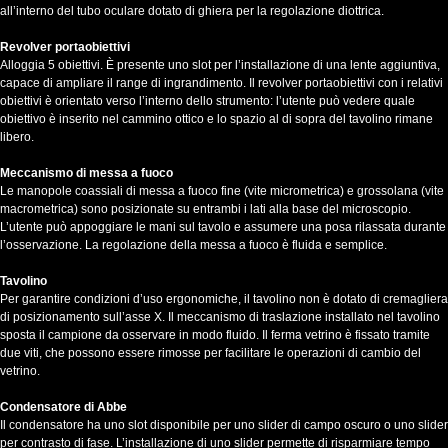
all’interno del tubo oculare dotato di ghiera per la regolazione diottrica.
Revolver portaobiettivi
Alloggia 5 obiettivi. È presente uno slot per l’installazione di una lente aggiuntiva,
capace di ampliare il range di ingrandimento. Il revolver portaobiettivi con i relativi
obiettivi è orientato verso l’interno dello strumento: l’utente può vedere quale
obiettivo è inserito nel cammino ottico e lo spazio al di sopra del tavolino rimane
libero.
Meccanismo di messa a fuoco
Le manopole coassiali di messa a fuoco fine (vite micrometrica) e grossolana (vite
macrometrica) sono posizionate su entrambi i lati alla base del microscopio.
L’utente può appoggiare le mani sul tavolo e assumere una posa rilassata durante
l’osservazione. La regolazione della messa a fuoco è fluida e semplice.
Tavolino
Per garantire condizioni d’uso ergonomiche, il tavolino non è dotato di cremagliera
di posizionamento sull’asse X. Il meccanismo di traslazione installato nel tavolino
sposta il campione da osservare in modo fluido. Il ferma vetrino è fissato tramite
due viti, che possono essere rimosse per facilitare le operazioni di cambio del
vetrino.
Condensatore di Abbe
Il condensatore ha uno slot disponibile per uno slider di campo oscuro o uno slider
per contrasto di fase. L’installazione di uno slider permette di risparmiare tempo