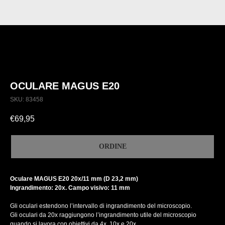
OCULARE MAGUS E20
SKU:
83458
€
69,95
ORDINE
Oculare MAGUS E20 20х/11 mm (D 23,2 mm)
Ingrandimento: 20x. Campo visivo: 11 mm
Gli oculari estendono l’intervallo di ingrandimento del microscopio.
Gli oculari da 20x raggiungono l’ingrandimento utile del microscopio
quando si lavora con obiettivi da 4x, 10x e 20x.