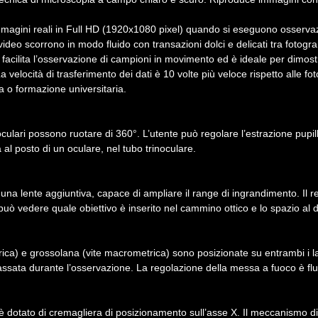
agini reali in Full HD (1920x1080 pixel) quando si eseguono osservazio
i video scorrono in modo fluido con transazioni dolci e delicati tra foto
 facilita l’osservazione di campioni in movimento ed è ideale per dimos
 velocità di trasferimento dei dati è 10 volte più veloce rispetto alle
ca o formazione universitaria.
bi oculari possono ruotare di 360°. L’utente può regolare l’estrazione pupil
 al posto di un oculare, nel tubo trinoculare.
i una lente aggiuntiva, capace di ampliare il range di ingrandimento. Il rev
e può vedere quale obiettivo è inserito nel cammino ottico e lo spazio al 
ica) e grossolana (vite macrometrica) sono posizionate su entrambi i lat
ssata durante l’osservazione. La regolazione della messa a fuoco è flu
è dotato di cremagliera di posizionamento sull’asse X. Il meccanismo di t