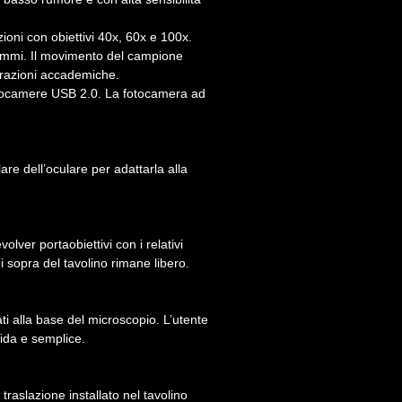
ni con obiettivi 40x, 60x e 100x.
grammi. Il movimento del campione
trazioni accademiche.
 fotocamere USB 2.0. La fotocamera ad
lare dell’oculare per adattarla alla
olver portaobiettivi con i relativi
di sopra del tavolino rimane libero.
i alla base del microscopio. L’utente
ida e semplice.
raslazione installato nel tavolino