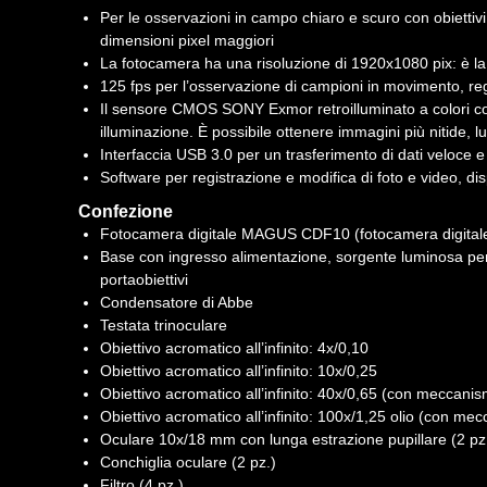
Per le osservazioni in campo chiaro e scuro con obietti
dimensioni pixel maggiori
La fotocamera ha una risoluzione di 1920x1080 pix: è la 
125 fps per l’osservazione di campioni in movimento, regi
Il sensore CMOS SONY Exmor retroilluminato a colori cons
illuminazione. È possibile ottenere immagini più nitide, l
Interfaccia USB 3.0 per un trasferimento di dati veloce e 
Software per registrazione e modifica di foto e video, dis
Confezione
Fotocamera digitale MAGUS CDF10 (fotocamera digitale, c
Base con ingresso alimentazione, sorgente luminosa per
portaobiettivi
Condensatore di Abbe
Testata trinoculare
Obiettivo acromatico all’infinito: 4x/0,10
Obiettivo acromatico all’infinito: 10x/0,25
Obiettivo acromatico all’infinito: 40x/0,65 (con meccani
Obiettivo acromatico all’infinito: 100x/1,25 olio (con me
Oculare 10x/18 mm con lunga estrazione pupillare (2 pz
Conchiglia oculare (2 pz.)
Filtro (4 pz.)