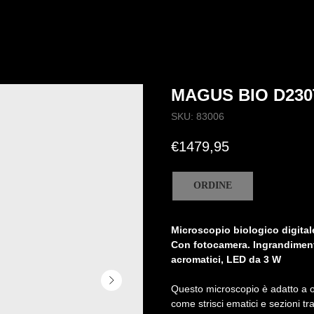
MAGUS BIO D230
SKU:
83006
€
1479,95
ORDINE
Microscopio biologico digit
Con fotocamera. Ingrandimento
acromatici, LED da 3 W
Questo microscopio è adatto a os
come strisci ematici e sezioni t