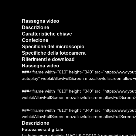
Rassegna video
Descrizione
Caratteristiche chiave
Confezione
Specifiche del microscopio
Specifiche della fotocamera
Riferimenti e download
Rassegna video
###<iframe width="610" height="340" src="https://www.
autoplay" webkitAllowFullScreen mozallowfullscreen allow
###<iframe width="610" height="340" src="https://www.y
webkitAllowFullScreen mozallowfullscreen allowFullScreen
###<iframe width="610" height="340" src="https://www.y
webkitAllowFullScreen mozallowfullscreen allowFullScreen
Descrizione
Fotocamera digitale
La fotocamera digitale MAGUS CDF10 è progettata per la te