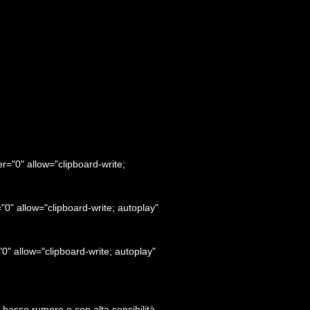
0" allow="clipboard-write;
 allow="clipboard-write; autoplay"
allow="clipboard-write; autoplay"
basso rumore e con alta sensibilità