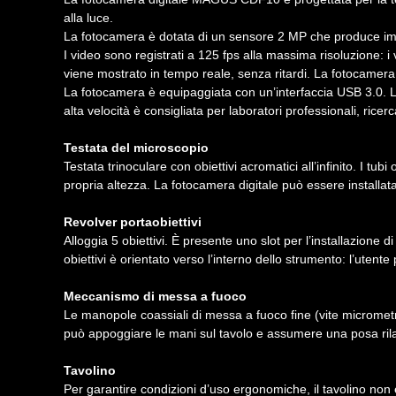
alla luce.
La fotocamera è dotata di un sensore 2 MP che produce imm
I video sono registrati a 125 fps alla massima risoluzione: 
viene mostrato in tempo reale, senza ritardi. La fotocamera
La fotocamera è equipaggiata con un’interfaccia USB 3.0. La
alta velocità è consigliata per laboratori professionali, ricer
Testata del microscopio
Testata trinoculare con obiettivi acromatici all’infinito. I tu
propria altezza. La fotocamera digitale può essere installata
Revolver portaobiettivi
Alloggia 5 obiettivi. È presente uno slot per l’installazione d
obiettivi è orientato verso l’interno dello strumento: l’utent
Meccanismo di messa a fuoco
Le manopole coassiali di messa a fuoco fine (vite micrometr
può appoggiare le mani sul tavolo e assumere una posa rila
Tavolino
Per garantire condizioni d’uso ergonomiche, il tavolino non 