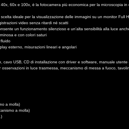
vi 40х, 60х e 100х, è la fotocamera più economica per la microscopia i
scelta ideale per la visualizzazione delle immagini su un monitor Full 
strazioni video senza ritardi né scatti
ente un funzionamento silenzioso e un’alta sensibilità alla luce anche
uminosa e con colori saturi
fluido
play esterno, misurazioni lineari e angolari
avo USB, CD di installazione con driver e software, manuale utente e 
 osservazioni in luce trasmessa, meccanismo di messa a fuoco, tavolin
smo a molla)
ccanismo a molla)
.)