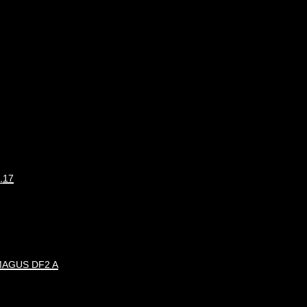
,17
 MAGUS DF2 A