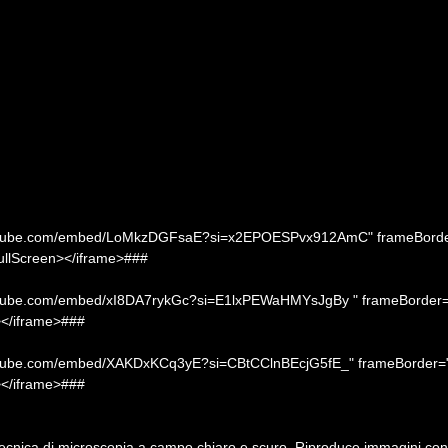
youtube.com/embed/LoMkzDGFsaE?si=x2EPOESPvx912AmC" frameBorder="
FullScreen></iframe>###
outube.com/embed/xI8DA7rykGc?si=E1lxPEWaHMYsJgBy " frameBorder="0"
></iframe>###
outube.com/embed/XAKDxKCq3yE?si=CBtCClnBEcjG5fE_" frameBorder="0" 
></iframe>###
cnica di microscopia a campo chiaro e scuro. Riproduce immagini con 