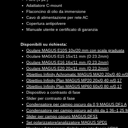
Adattatore C-mount
Flaconcino di olio da immersione
Cavo di alimentazione per rete AC
Copertura antipolvere
Manuale utente e certificato di garanzia
Disponibili su richiesta:
Oculare MAGUS E10S 10x/20 mm con scala graduata
Oculare MAGUS E15 15x/11 mm (D 23.2mm)
Oculare MAGUS E16 16x/11 mm (D 23.2mm)
Oculare MAGUS E20 20x/11 mm (D 23.2mm)
Obiettivo Infinity Achromatic MAGUS MA20 20х/0,40 ∞/0
Obiettivo Infinity Plan MAGUS MP20 20х/0,40 ∞/0,17
Obiettivo Infinity Plan MAGUS MP60 60х/0,80 ∞/0,17
Dispositivo a contrasto di fase
Slider per contrasto di fase
Condensatore per campo oscuro da 0,9 MAGUS DF1 A
Condensatore per campo oscuro ad olio da 1,36–1,25
Slider per campo oscuro MAGUS DFS1
Set polarizzatore/analizzatore MAGUS SPD1