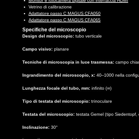
Monitor e fotocamera digitale con interfaccia HDMI
Vetrino di calibrazione
Adattatore passo C MAGUS CFA050
Adattatore passo C MAGUS CFA065
Specifiche del microscopio
Design del microscopio:
tubo verticale
Campo visivo:
planare
Tecniche di microscopia in luce trasmessa:
campo chiaro
Ingrandimento del microscopio, x:
40–1000 nella config
Lunghezza focale del tubo, mm:
infinito (∞)
Tipo di testata del microscopio:
trinoculare
Testata del microscopio:
testata Gemel (tipo Siedentopf,
Inclinazione:
30°