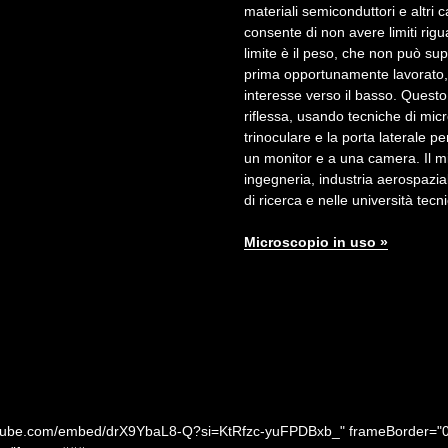
materiali semiconduttori e altri 
consente di non avere limiti rig
limite è il peso, che non può su
prima opportunamente lavorato, q
interesse verso il basso. Quest
riflessa, usando tecniche di mic
trinoculare e la porta laterale 
un monitor e a una camera. Il mi
ingegneria, industria aerospazia
di ricerca e nelle università tecn
Microscopio in uso »
utube.com/embed/drX9YbaL8-Q?si=KtRfzc-yuFPDBxb_" frameBorder="0" a