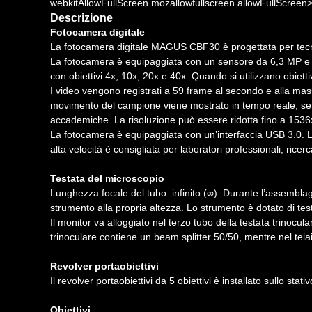
webkitAllowFullScreen mozallowfullscreen allowFullScreen
Descrizione
Fotocamera digitale
La fotocamera digitale MAGUS CBF30 è progettata per tecn
La fotocamera è equipaggiata con un sensore da 6,3 MP e pro
con obiettivi 4x, 10x, 20x e 40x. Quando si utilizzano obietti
I video vengono registrati a 59 frame al secondo e alla massi
movimento del campione viene mostrato in tempo reale, senz
accademiche. La risoluzione può essere ridotta fino a 1536
La fotocamera è equipaggiata con un’interfaccia USB 3.0. La
alta velocità è consigliata per laboratori professionali, ricer
Testata del microscopio
Lunghezza focale del tubo: infinito (∞). Durante l’assemblaggi
strumento alla propria altezza. Lo strumento è dotato di test
Il monitor va alloggiato nel terzo tubo della testata trinocul
trinoculare contiene un beam splitter 50/50, mentre nel tela
Revolver portaobiettivi
Il revolver portaobiettivi da 5 obiettivi è installato sullo stativ
Obiettivi