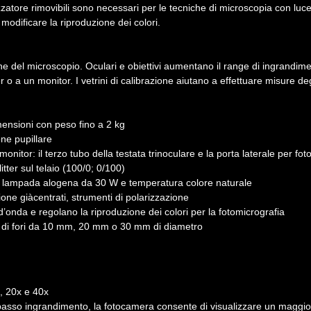
izzatore rimovibili sono necessari per le tecniche di microscopia con luce
a modificare la riproduzione dei colori.
iche del microscopio. Oculari e obiettivi aumentano il range di ingrandi
 a un monitor. I vetrini di calibrazione aiutano a effettuare misure degl
imensioni con peso fino a 2 kg
one pupillare
nitor: il terzo tubo della testata trinoculare e la porta laterale per fo
tter sul telaio (100/0; 0/100)
nte lampada alogena da 30 W e temperatura colore naturale
ione giàcentrati, strumenti di polarizzazione
ze d’onda e regolano la riproduzione dei colori per la fotomicrografia
ta di fori da 10 mm, 20 mm o 30 mm di diametro
x, 20x e 40x
basso ingrandimento, la fotocamera consente di visualizzare un maggior 