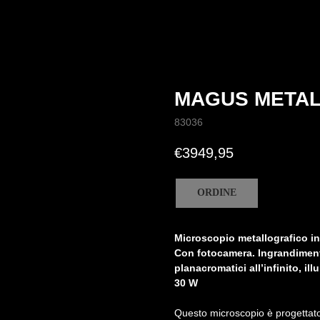
MAGUS METAL
83036
€
3949,95
ORDINE
Microscopio metallografico i
Con fotocamera. Ingrandimento
planacromatici all’infinito, i
30 W
Questo microscopio è progettato p