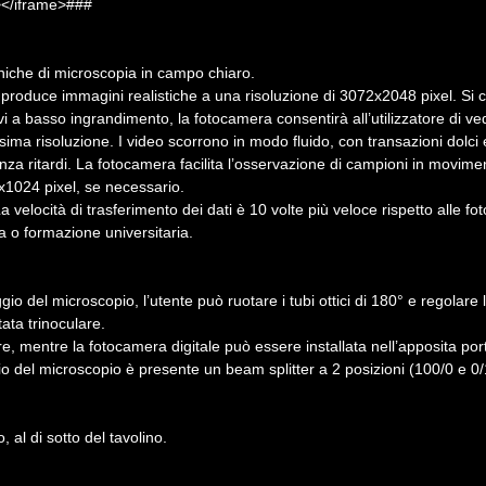
></iframe>###
iche di microscopia in campo chiaro.
duce immagini realistiche a una risoluzione di 3072x2048 pixel. Si con
vi a basso ingrandimento, la fotocamera consentirà all’utilizzatore di ved
ma risoluzione. I video scorrono in modo fluido, con transazioni dolci e 
a ritardi. La fotocamera facilita l’osservazione di campioni in movime
x1024 pixel, se necessario.
 velocità di trasferimento dei dati è 10 volte più veloce rispetto alle
ca o formazione universitaria.
o del microscopio, l’utente può ruotare i tubi ottici di 180° e regolare l
ata trinoculare.
are, mentre la fotocamera digitale può essere installata nell’apposita por
io del microscopio è presente un beam splitter a 2 posizioni (100/0 e 0/
o, al di sotto del tavolino.