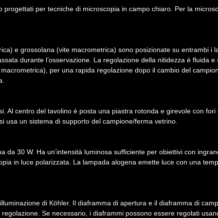
no progettati per tecniche di microscopia in campo chiaro. Per la micros
ica) e grossolana (vite macrometrica) sono posizionate su entrambi i lat
sata durante l’osservazione. La regolazione della nitidezza è fluida e s
macrometrica), per una rapida regolazione dopo il cambio del campione.
a.
i. Al centro del tavolino è posta una piastra rotonda e girevole con fo
si usa un sistema di supporto del campione/ferma vetrino.
da 30 W. Ha un’intensità luminosa sufficiente per obiettivi con ingran
copia in luce polarizzata. La lampada alogena emette luce con una tem
ll’illuminazione di Köhler. Il diaframma di apertura e il diaframma di ca
e regolazione. Se necessario, i diaframmi possono essere regolati usando