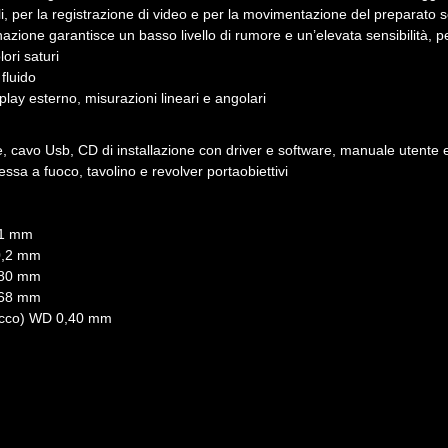
, per la registrazione di video e per la movimentazione del preparato se
ione garantisce un basso livello di rumore e un’elevata sensibilità, per
ori saturi
fluido
play esterno, misurazioni lineari e angolari
avo Usb, CD di installazione con driver e software, manuale utente e c
sa a fuoco, tavolino e revolver portaobiettivi
6,1 mm
20,2 mm
8,80 mm
3,68 mm
 secco) WD 0,40 mm