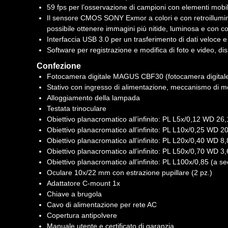
59 fps per l’osservazione di campioni con elementi mobili
Il sensore CMOS SONY Exmor a colori e con retroilluminaz
possibile ottenere immagini più nitide, luminosa e con col
Interfaccia USB 3.0 per un trasferimento di dati veloce e 
Software per registrazione e modifica di foto e video, dis
Confezione
Fotocamera digitale MAGUS CBF30 (fotocamera digitale, c
Stativo con ingresso di alimentazione, meccanismo di mes
Alloggiamento della lampada
Testata trinoculare
Obiettivo planacromatico all’infinito: PL L5x/0,12 WD 2
Obiettivo planacromatico all’infinito: PL L10х/0,25 WD 
Obiettivo planacromatico all’infinito: PL L20х/0,40 WD 
Obiettivo planacromatico all’infinito: PL L50х/0,70 WD 
Obiettivo planacromatico all’infinito: PL L100x/0,85 (a
Oculare 10x/22 mm con estrazione pupillare (2 pz.)
Adattatore C-mount 1x
Chiave a brugola
Cavo di alimentazione per rete AC
Copertura antipolvere
Manuale utente e certificato di garanzia