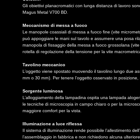
Gli obiettivi planacromatici con lunga distanza di lavoro so
Magus Metal V700 BD.
Meccanismo di messa a fuoco
Le manopole coassiali di messa a fuoco fine (vite micrometr
può appoggiare le mani sul tavolo e assumere una posa rilas
manopola di fissaggio della messa a fuoco grossolana (vite 
rotella di regolazione della tensione per la vite macrometric
Tavolino meccanico
L’oggetto viene spostato muovendo il tavolino lungo due ass
mm o 30 mm). Per tenere l’oggetto osservato in posizione, 
Sorgente luminosa
L’alloggiamento della lampadina ospita una lampada alogena 
le tecniche di microscopia in campo chiaro o per la micros
maggiore comfort per la vista.
Illuminazione a luce riflessa
Il sistema di illuminazione rende possibile l’allestimento de
l’assemblaggio in fabbrica e non richiedono alcuna ulterior