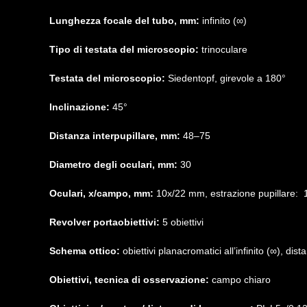
Lunghezza focale del tubo, mm:
infinito (∞)
Tipo di testata del microscopio:
trinoculare
Testata del microscopio:
Siedentopf, girevole a 180°
Inclinazione:
45°
Distanza interpupillare, mm:
48–75
Diametro degli oculari, mm:
30
Oculari, x/campo, mm:
10х/22 mm, estrazione pupillare: 
Revolver portaobiettivi:
5 obiettivi
Schema ottico:
obiettivi planacromatici all’infinito (∞), d
Obiettivi, tecnica di osservazione:
campo chiaro