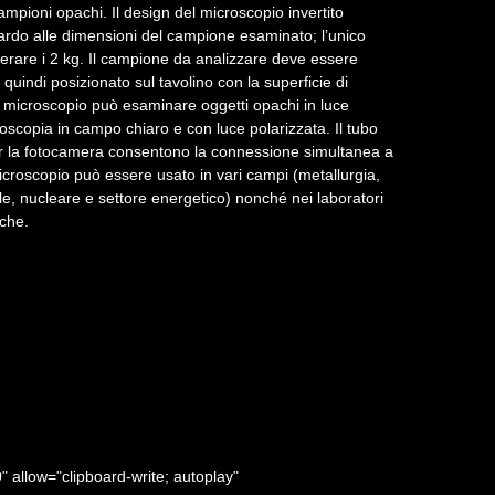
campioni opachi. Il design del microscopio invertito
uardo alle dimensioni del campione esaminato; l’unico
perare i 2 kg. Il campione da analizzare deve essere
uindi posizionato sul tavolino con la superficie di
o microscopio può esaminare oggetti opachi in luce
roscopia in campo chiaro e con luce polarizzata. Il tubo
per la fotocamera consentono la connessione simultanea a
croscopio può essere usato in vari campi (metallurgia,
le, nucleare e settore energetico) nonché nei laboratori
iche.
llow="clipboard-write; autoplay"