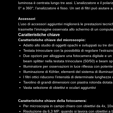
luminosa è centrata lungo tre assi. L’analizzatore e il polar
0° a 360°; l’analizzatore è fisso. Un set di filtri può aiutare 
Accessori
L’uso di accessori aggiuntivi migliorerà le prestazioni tecn
trasmette l’immagine osservata allo schermo di un computer o
Caratteristiche chiave
Caratteristiche chiave del microscopio:
Adatto allo studio di oggetti opachi e sviluppati su tre d
Testata trinoculare con la possibilità di regolare l’estrazi
Due opzioni per alloggiare una fotocamera digitale e un mo
beam splitter nella testata trinoculare (50/50) e beam spli
Illuminatore per osservazioni in luce riflessa con pote
Illuminazione di Köhler, elementi del sistema di illuminaz
I filtri ottici riducono l’intensità di determinate lunghez
Tavolino di grandi dimensioni con piastra rotonda dota
Vasta selezione di obiettivi e oculari aggiuntivi
Caratteristiche chiave della fotocamera:
Per microscopia in campo chiaro con obiettivi da 4x, 10
Risoluzione da 6,3 MP: quando si lavora con obiettivi a 