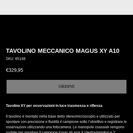
TAVOLINO MECCANICO MAGUS XY A10
SKU:
85148
€
329,95
ORDINE
Tavolino XY per osservazioni in luce trasmessa e riflessa
Il tavolino è montato nella base dello stereomicroscopio e utilizzato per
spostare con precisione e fluidità il campione sotto l’obiettivo e registrare le
osservazioni utilizzando una fotocamera. Le manopole coassiali vengono
ruotate per spostare il campione lungo gli assi X (destra/sinistra) e Y