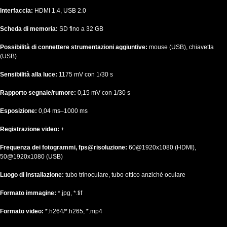
Interfaccia:
HDMI 1.4, USB 2.0
Scheda di memoria:
SD fino a 32 GB
Possibilità di connettere strumentazioni aggiuntive:
mouse (USB), chiavetta
(USB)
Sensibilità alla luce:
1175 mV con 1/30 s
Rapporto segnale/rumore:
0,15 mV con 1/30 s
Esposizione:
0,04 ms–1000 ms
Registrazione video:
+
Frequenza dei fotogrammi, fps@risoluzione:
60@1920х1080 (HDMI),
50@1920х1080 (USB)
Luogo di installazione:
tubo trinoculare, tubo ottico anziché oculare
Formato immagine:
*.jpg, *.tif
Formato video:
*.h264/*.h265, *.mp4