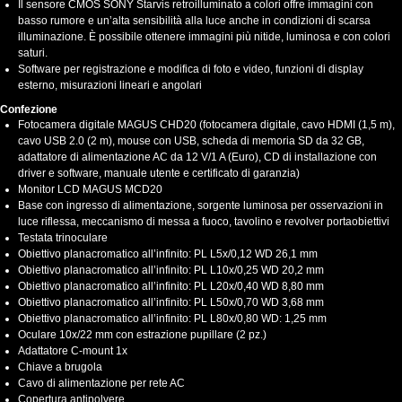
Il sensore CMOS SONY Starvis retroilluminato a colori offre immagini con
basso rumore e un’alta sensibilità alla luce anche in condizioni di scarsa
illuminazione. È possibile ottenere immagini più nitide, luminosa e con colori
saturi.
Software per registrazione e modifica di foto e video, funzioni di display
esterno, misurazioni lineari e angolari
Confezione
Fotocamera digitale MAGUS CHD20 (fotocamera digitale, cavo HDMI (1,5 m),
cavo USB 2.0 (2 m), mouse con USB, scheda di memoria SD da 32 GB,
adattatore di alimentazione AC da 12 V/1 A (Euro), CD di installazione con
driver e software, manuale utente e certificato di garanzia)
Monitor LCD MAGUS MCD20
Base con ingresso di alimentazione, sorgente luminosa per osservazioni in
luce riflessa, meccanismo di messa a fuoco, tavolino e revolver portaobiettivi
Testata trinoculare
Obiettivo planacromatico all’infinito: PL L5x/0,12 WD 26,1 mm
Obiettivo planacromatico all’infinito: PL L10х/0,25 WD 20,2 mm
Obiettivo planacromatico all’infinito: PL L20х/0,40 WD 8,80 mm
Obiettivo planacromatico all’infinito: PL L50х/0,70 WD 3,68 mm
Obiettivo planacromatico all’infinito: PL L80x/0,80 WD: 1,25 mm
Oculare 10x/22 mm con estrazione pupillare (2 pz.)
Adattatore C-mount 1x
Chiave a brugola
Cavo di alimentazione per rete AC
Copertura antipolvere