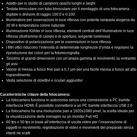
Adatto per lo studio di campioni opachi lunghi e larghi
Testata trinoculare con tubo trinoculare per il montaggio di una fotocamera
digitale e divisore di raggio 100:0 e 0:100
Illuminatore per osservazioni in luce riflessa con potente lampada alogena da
30 W e temperatura colore naturale
Illuminazione Köhler in luce riflessa, elementi centrati dell’illuminatore in luce
riflessa (diaframma di campo e di apertura, sorgente luminosa)
Dispositivo di polarizzazione per le osservazioni in luce riflessa
I filtri ottici riducono l’intensità di determinate lunghezze d’onda e regolano la
riproduzione dei colori per la fotomicrografia
Tavolino di grandi dimensioni con un’ampia gamma di movimento su entrambi
gli assi
Valore di messa a fuoco fine pari a 0,7 µm per una facile messa a fuoco ad alto
ingrandimento
Vasta selezione di obiettivi e oculari aggiuntivi
Caratteristiche chiave della fotocamera:
La fotocamera funziona in autonomia senza una connessione a PC tramite
interfaccia HDMI. È possibile connettersi a un PC tramite interfaccia USB 2.0
La fotocamera ha una risoluzione pari a 1920x1080 pixel, la scelta ideale per
la visualizzazione delle immagini su un monitor Full HD
60 fps o 50 fps in base all’interfaccia di uscita video per l’osservazione di
oggetti in movimento, registrazione di video e movimenti del preparato senza
ritardi né scatti