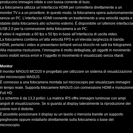
producono immagini nitide e con bassa corrente di buio.
La fotocamera utilizza un’interfaccia HDMI per connettersi direttamente a un
monitor TV o a un proiettore. In questo modo, la fotocamera opera autonomamente
senza un PC. L’interfaccia HDMI consente un trasferimento a una velocità rapida e
stabile dalla fotocamera allo schermo esterno. È disponibile un’ulteriore interfaccia
USB 2.0 per la connessione della fotocamera a un PC.
Il video è registrato a 60 fps o 50 fps in base all’interfaccia di uscita video.
La fotocamera combina un’alta velocità FPS e un’elevata larghezza di banda
HDMI, pertanto i video si presentano brillanti senza blocchi né salti tra fotogrammi.
Alla massima risoluzione, l’immagine è molto dettagliata, gli oggetti in movimento
sono visibili senza errori e l’oggetto in movimento è visualizzato senza ritardi.
Monitor
Il monitor MAGUS MCD20 è progettato per utilizzare un sistema di visualizzazione
del microscopio MAGUS.
È connesso a una fotocamera montata sul microscopio per visualizzare immagini
in tempo reale. Supporta fotocamere MAGUS con connessione HDMI e risoluzione
Full HD.
Lo schermo è da 13,3 pollici. La matrice IPS offre immagini luminose con ampi
angoli di visualizzazione. Se si guarda al display lateralmente la riproduzione del
colore non è distorta.
È possibile posizionare il display su un tavolo o mensola tramite un supporto
pieghevole oppure installarlo direttamente sulla fotocamera o base del
microscopio.