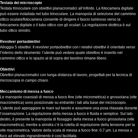
Testata del microscopio
Testata trinoculare con obiettivi planacromatici all’infinito. La fotocamera digitale
può essere installata nel tubo trinoculare. La manopola di selezione del cammino
ottico oculare/fotocamera consente di dirigere il fascio luminoso verso la
fotocamera digitale o il tubo ottico con gli oculari. La regolazione diottrica è sul
tubo ottico sinistro.
Revolver portaobiettivi
Alloggia 5 obiettivi. Il revolver portaobiettivi con i relativi obiettivi è orientato verso
l’interno dello strumento: l’utente può vedere quale obiettivo è inserito nel
cammino ottico e lo spazio al di sopra del tavolino rimane libero.
Obiettivi
Obiettivi planacromatici con lunga distanza di lavoro, progettati per la tecnica di
microscopia in campo chiaro.
Meccanismo di messa a fuoco
Le manopole coassiali di messa a fuoco fine (vite micrometrica) e grossolana (vite
macrometrica) sono posizionate su entrambi i lati alla base del microscopio.
L’utente può appoggiare le mani sul tavolo e assumere una posa rilassata durante
l’osservazione. La regolazione della messa a fuoco è fluida e semplice. Sul lato
destro, è presente la manopola di fissaggio della messa a fuoco grossolana (vite
macrometrica), mentre a sinistra c’è la rotella di regolazione della tensione per la
vite macrometrica. Valore della scala di messa a fuoco fine: 0,7 µm. La messa a
fuco ad elevato ingrandimento è così facilitata.