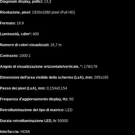
Diagonale display, pollici:
13,3
Risoluzione, pixel:
1920x1080 pixel (Full HD)
Formato:
16:9
Luminosità, cd/m²:
400
Numero di colori visualizzati:
16,7 m
Contrasto:
1000:1
Angolo di visualizzazione orizzontale/verticale, °:
178/178
Dimensioni dell’area visibile dello schermo (LxA), mm:
295x165
Passo dei pixel (LxA), mm:
0,154x0,154
Frequenza d’aggiornamento display, Hz:
60
Retroilluminazione del tipo di matrice:
LED
Durata retroilluminazione LED, h:
50000
Interfaccia:
HDMI