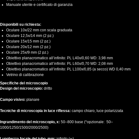
Manuale utente e certificato di garanzia
Disponibili su richiesta:
Oculare 10x/22 mm con scala graduata
Oculare 12,5x/14 mm (2 pz.)
Oculare 15x/15 mm (2 pz.)
Oculare 20x/12 mm (2 pz.)
Oculare 25x/9 mm (2 pz.)
Obiettivo planacromatico all’infinito: PL L40х/0,60 WD: 3,98 mm
Obiettivo planacromatico all’infinito: PL L60x/0,70 WD: 2,08 mm
Obiettivo planacromatico all’infinito: PL L100x/0,85 (a secco) WD 0,40 mm
Vetrino di calibrazione
Specifiche del microscopio
Design del microscopio:
dritto
Campo visivo:
planare
Tecniche di microscopia in luce riflessa:
campo chiaro, luce polarizzata
Ingrandimento del microscopio, x:
50–800 base (*opzionale: 50–
1000/1250/1500/2000/2500)
Lunghezza focale del tubo, mm:
infinito (∞)