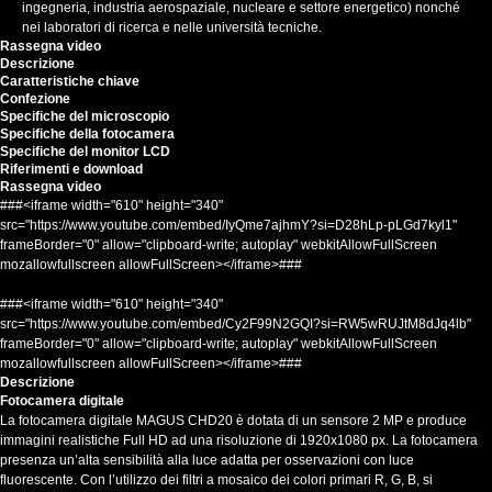
ingegneria, industria aerospaziale, nucleare e settore energetico) nonché
nei laboratori di ricerca e nelle università tecniche.
Rassegna video
Descrizione
Caratteristiche chiave
Confezione
Specifiche del microscopio
Specifiche della fotocamera
Specifiche del monitor LCD
Riferimenti e download
Rassegna video
###<iframe width="610" height="340"
src="https://www.youtube.com/embed/IyQme7ajhmY?si=D28hLp-pLGd7kyl1"
frameBorder="0" allow="clipboard-write; autoplay" webkitAllowFullScreen
mozallowfullscreen allowFullScreen></iframe>###
###<iframe width="610" height="340"
src="https://www.youtube.com/embed/Cy2F99N2GQI?si=RW5wRUJtM8dJq4lb"
frameBorder="0" allow="clipboard-write; autoplay" webkitAllowFullScreen
mozallowfullscreen allowFullScreen></iframe>###
Descrizione
Fotocamera digitale
La fotocamera digitale MAGUS CHD20 è dotata di un sensore 2 MP e produce
immagini realistiche Full HD ad una risoluzione di 1920x1080 px. La fotocamera
presenza un’alta sensibilità alla luce adatta per osservazioni con luce
fluorescente. Con l’utilizzo dei filtri a mosaico dei colori primari R, G, B, si