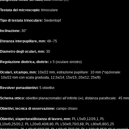
Testata del microscopio:
trinoculare
Tipo di testata trinoculare:
Siedentopf
Inclinazione:
30°
Distanza interpupillare, mm:
48–75
Diametro degli oculari, mm:
30
Regolazione diottrica, diottrie:
± 5 (oculare sinistro)
Oculari, x/campo, mm:
10х/22 mm, estrazione pupillare: 10 mm (*opzionale:
10x/22 mm con scala graduata, 12,5x/14; 15x/15; 20x/12; 25x/9)
Revolver portaobiettivi:
5 obiettivi
Schema ottico:
obiettivi planacromatici all’infinito (∞), distanza parafocale: 45 mm
Obiettivi, tecnica di osservazione:
campo chiaro
Obiettivi, x/apertura/distanza di lavoro, mm:
PL L5x/0,12/26,1, PL
L10x/0,25/20,2, PL L20x/0,40/8,80, PL L50x/0,70/3,68, PL L80x/0,80/1,25