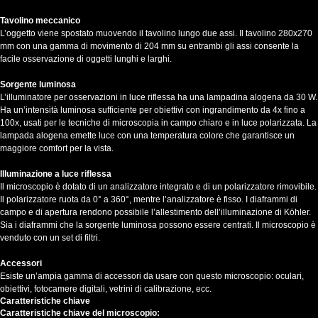
Tavolino meccanico
L’oggetto viene spostato muovendo il tavolino lungo due assi. Il tavolino 280x270
mm con una gamma di movimento di 204 mm su entrambi gli assi consente la
facile osservazione di oggetti lunghi e larghi.
Sorgente luminosa
L’illuminatore per osservazioni in luce riflessa ha una lampadina alogena da 30 W.
Ha un’intensità luminosa sufficiente per obiettivi con ingrandimento da 4x fino a
100x, usati per le tecniche di microscopia in campo chiaro e in luce polarizzata. La
lampada alogena emette luce con una temperatura colore che garantisce un
maggiore comfort per la vista.
Illuminazione a luce riflessa
Il microscopio è dotato di un analizzatore integrato e di un polarizzatore rimovibile.
Il polarizzatore ruota da 0° a 360°, mentre l’analizzatore è fisso. I diaframmi di
campo e di apertura rendono possibile l’allestimento dell’illuminazione di Köhler.
Sia i diaframmi che la sorgente luminosa possono essere centrati. Il microscopio è
venduto con un set di filtri.
Accessori
Esiste un’ampia gamma di accessori da usare con questo microscopio: oculari,
obiettivi, fotocamere digitali, vetrini di calibrazione, ecc.
Caratteristiche chiave
Caratteristiche chiave del microscopio: