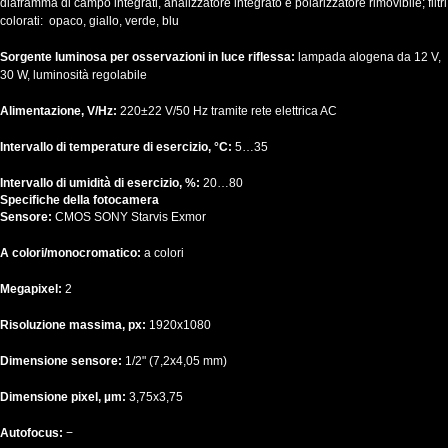
diaframma di campo integrati, analizzatore integrato e polarizzatore rimovibile; filtri
colorati: opaco, giallo, verde, blu
Sorgente luminosa per osservazioni in luce riflessa:
lampada alogena da 12 V,
30 W, luminosità regolabile
Alimentazione, V/Hz:
220±22 V/50 Hz tramite rete elettrica AC
Intervallo di temperature di esercizio, °C:
5…35
Intervallo di umidità di esercizio, %:
20…80
Specifiche della fotocamera
Sensore:
CMOS SONY Starvis Exmor
A colori/monocromatico:
a colori
Megapixel:
2
Risoluzione massima, px:
1920х1080
Dimensione sensore:
1/2" (7,2x4,05 mm)
Dimensione pixel, µm:
3,75x3,75
Autofocus:
−