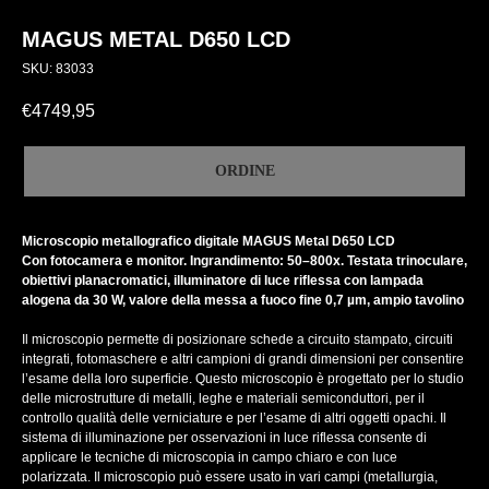
MAGUS METAL D650 LCD
SKU:
83033
€
4749,95
ORDINE
Microscopio metallografico digitale MAGUS Metal D650 LCD
Con fotocamera e monitor. Ingrandimento: 50–800х. Testata trinoculare,
obiettivi planacromatici, illuminatore di luce riflessa con lampada
alogena da 30 W, valore della messa a fuoco fine 0,7 µm, ampio tavolino
Il microscopio permette di posizionare schede a circuito stampato, circuiti
integrati, fotomaschere e altri campioni di grandi dimensioni per consentire
l’esame della loro superficie. Questo microscopio è progettato per lo studio
delle microstrutture di metalli, leghe e materiali semiconduttori, per il
controllo qualità delle verniciature e per l’esame di altri oggetti opachi. Il
sistema di illuminazione per osservazioni in luce riflessa consente di
applicare le tecniche di microscopia in campo chiaro e con luce
polarizzata. Il microscopio può essere usato in vari campi (metallurgia,