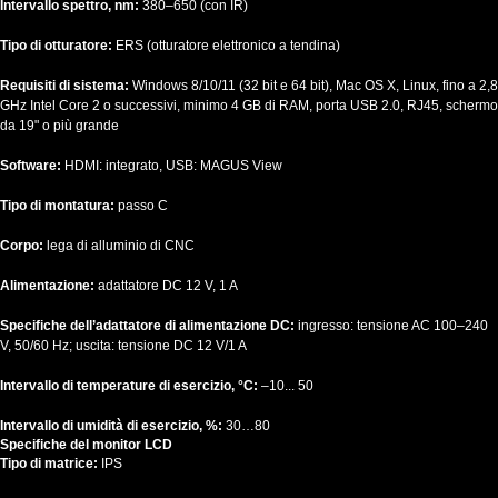
Intervallo spettro, nm:
380–650 (con IR)
Tipo di otturatore:
ERS (otturatore elettronico a tendina)
Requisiti di sistema:
Windows 8/10/11 (32 bit e 64 bit), Mac OS X, Linux, fino a 2,8
GHz Intel Core 2 o successivi, minimo 4 GB di RAM, porta USB 2.0, RJ45, schermo
da 19" o più grande
Software:
HDMI: integrato, USB:
MAGUS View
Tipo di montatura:
passo C
Corpo:
lega di alluminio di CNC
Alimentazione:
adattatore DC 12 V, 1 A
Specifiche dell’adattatore di alimentazione DC:
ingresso: tensione AC 100–240
V, 50/60 Hz; uscita: tensione DC 12 V/1 A
Intervallo di temperature di esercizio, °C:
–10... 50
Intervallo di umidità di esercizio, %:
30…80
Specifiche del monitor LCD
Tipo di matrice:
IPS