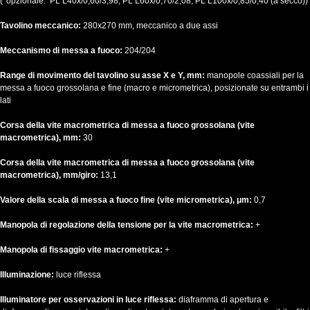
(*opzionale: PL L40x/0,60/3,98, PL L60x/0,70/2,08, PL L100x/0,85/0,40 (a secco))
Tavolino meccanico:
280x270 mm, meccanico a due assi
Meccanismo di messa a fuoco:
204/204
Range di movimento del tavolino su asse X e Y, mm:
manopole coassiali per la
messa a fuoco grossolana e fine (macro e micrometrica), posizionate su entrambi i
lati
Corsa della vite macrometrica di messa a fuoco grossolana (vite
macrometrica), mm:
30
Corsa della vite macrometrica di messa a fuoco grossolana (vite
macrometrica), mm/giro:
13,1
Valore della scala di messa a fuoco fine (vite micrometrica), μm:
0,7
Manopola di regolazione della tensione per la vite macrometrica:
+
Manopola di fissaggio vite macrometrica:
+
Illuminazione:
luce riflessa
Illuminatore per osservazioni in luce riflessa:
diaframma di apertura e