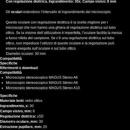
Con regolazione diottrica. Ingrandimento: 30x. Campo visivo: 8 mm
Gli
oculari
estendono l’intervallo di ingrandimento del microscopio.
Questo oculare con regolazione diottrica è la scelta migliore per i
microscopi che non hanno una ghiera di regolazione diottrica sul tubo
ottico. Se la visione dell’utilizzatore è imperfetta, l’oculare facilita la messa
a fuoco nitida del campione. Se c’è una regolazione diottrica sul tubo
ottico, non impedisce l’utilizzo di questo oculare e la regolazione può
essere eseguita sull’oculare o sul tubo ottico.
Diametro oculare: 30 mm.
Compatibilità
Specifiche
Riferimenti e download
Compatibilità
Microscopio stereoscopico MAGUS Stereo A6
Microscopio stereoscopico MAGUS Stereo A8
Microscopio stereoscopico MAGUS Stereo A10
Specifiche
Materiale lenti:
vetro ottico
Ingrandimento, x:
30
Campo visivo, mm:
8
Regolazione diottrica:
±5D
Diametro oculare, mm:
30
Estrazione pupillare, mm:
20