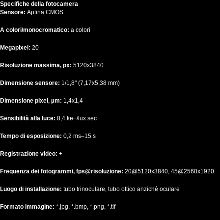
Specifiche della fotocamera
Sensore:
Aptina CMOS
A colori/monocromatico:
a colori
Megapixel:
20
Risoluzione massima, px:
5120x3840
Dimensione sensore:
1/1,8" (7,17x5,38 mm)
Dimensione pixel, µm:
1,4x1,4
Sensibilità alla luce:
8,4 ke−/lux.sec
Tempo di esposizione:
0,2 ms–15 s
Registrazione video:
+
Frequenza dei fotogrammi, fps@risoluzione:
20@5120x3840, 45@2560x1920
Luogo di installazione:
tubo trinoculare, tubo ottico anziché oculare
Formato immagine:
*.jpg, *.bmp, *.png, *.tif