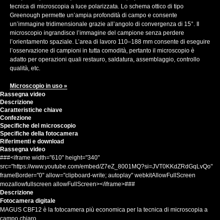
tecnica di microscopia a luce polarizzata. Lo schema ottico di tipo
Greenough permette un’ampia profondità di campo e consente
un’immagine tridimensionale grazie all’angolo di convergenza di 15°. Il
microscopio ingrandisce l’immagine del campione senza perdere
l’orientamento spaziale. L’area di lavoro 110–188 mm consente di eseguire
l’osservazione di campioni in tutta comodità, pertanto il microscopio è
adatto per operazioni quali restauro, saldatura, assemblaggio, controllo
qualità, etc.
Microscopio in uso »
Rassegna video
Descrizione
Caratteristiche chiave
Confezione
Specifiche del microscopio
Specifiche della fotocamera
Riferimenti e download
Rassegna video
###<iframe width="610" height="340"
src="https://www.youtube.com/embed/Z7eZ_8001MQ?si=JVT0KKdZRdGqLvQo"
frameBorder="0" allow="clipboard-write; autoplay" webkitAllowFullScreen
mozallowfullscreen allowFullScreen></iframe>###
Descrizione
Fotocamera digitale
MAGUS CBF12 è la fotocamera più economica per la tecnica di microscopia a
campo chiaro.