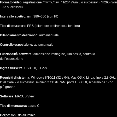
Formato video:
registrazione: *.wmv, *.avi, *.h264 (Win 8 o successivi), *h265 (Win
10 o successivi)
Intervallo spettro, nm:
380–650 (con IR)
Tipo di otturatore:
ERS (otturatore elettronico a tendina)
Bilanciamento del bianco:
auto/manuale
Controllo esposizione:
auto/manuale
Funzionalità software:
dimensione immagine, luminosità, controllo
dell’esposizione
Ingressi/Uscite:
USB 3.0, 5 Gb/s
Requisiti di sistema:
Windows 8/10/11 (32 e 64), Mac OS X, Linux, fino a 2,8 GHz
Intel Core 2 o successivi, minimo 2 GB di RAM, porta USB 3.0, schermo da 17" o
più grande
Software:
MAGUS View
Tipo di montatura:
passo C
Corpo:
robusto alluminio