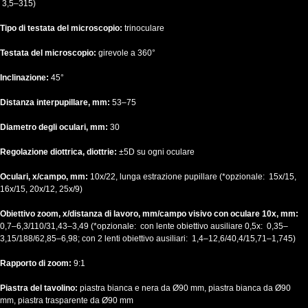
3,5–315)
Tipo di testata del microscopio:
trinoculare
Testata del microscopio:
girevole a 360°
Inclinazione:
45°
Distanza interpupillare, mm:
53–75
Diametro degli oculari, mm:
30
Regolazione diottrica, diottrie:
±5D su ogni oculare
Oculari, x/campo, mm:
10x/22, lunga estrazione pupillare (*opzionale: 15x/15,
16x/15, 20x/12, 25x/9)
Obiettivo zoom, x/distanza di lavoro, mm/campo visivo con oculare 10x, mm:
0,7–6,3/110/31,43–3,49 (*opzionale: con lente obiettivo ausiliare 0,5x: 0,35–
3,15/188/62,85–6,98; con 2 lenti obiettivo ausiliari: 1,4–12,6/40,4/15,71–1,745)
Rapporto di zoom:
9:1
Piastra del tavolino:
piastra bianca e nera da Ø90 mm, piastra bianca da Ø90
mm, piastra trasparente da Ø90 mm