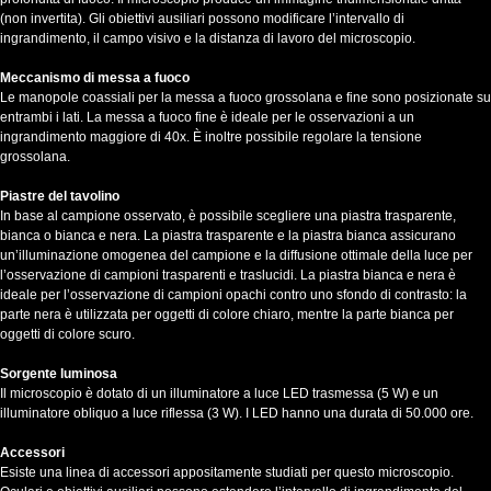
(non invertita). Gli obiettivi ausiliari possono modificare l’intervallo di
ingrandimento, il campo visivo e la distanza di lavoro del microscopio.
Meccanismo di messa a fuoco
Le manopole coassiali per la messa a fuoco grossolana e fine sono posizionate su
entrambi i lati. La messa a fuoco fine è ideale per le osservazioni a un
ingrandimento maggiore di 40x. È inoltre possibile regolare la tensione
grossolana.
Piastre del tavolino
In base al campione osservato, è possibile scegliere una piastra trasparente,
bianca o bianca e nera. La piastra trasparente e la piastra bianca assicurano
un’illuminazione omogenea del campione e la diffusione ottimale della luce per
l’osservazione di campioni trasparenti e traslucidi. La piastra bianca e nera è
ideale per l’osservazione di campioni opachi contro uno sfondo di contrasto: la
parte nera è utilizzata per oggetti di colore chiaro, mentre la parte bianca per
oggetti di colore scuro.
Sorgente luminosa
Il microscopio è dotato di un illuminatore a luce LED trasmessa (5 W) e un
illuminatore obliquo a luce riflessa (3 W). I LED hanno una durata di 50.000 ore.
Accessori
Esiste una linea di accessori appositamente studiati per questo microscopio.