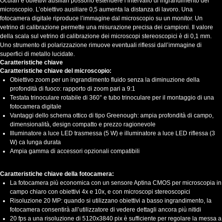
Oculari e obiettivi ausiliari possono estendere l’intervallo di ingrandimento del
microscopio. L’obiettivo ausiliare 0,5 aumenta la distanza di lavoro. Una
fotocamera digitale riproduce l’immagine dal microscopio su un monitor. Un
vetrino di calibrazione permette una misurazione precisa dei campioni. Il valore
della scala sul vetrino di calibrazione dei microscopi stereoscopici è di 0,1 mm.
Uno strumento di polarizzazione rimuove eventuali riflessi dall’immagine di
superfici di metallo lucidate.
Caratteristiche chiave
Caratteristiche chiave del microscopio:
Obiettivo zoom per un ingrandimento fluido senza la diminuzione della
profondità di fuoco: rapporto di zoom pari a 9:1
Testata trinoculare rotabile di 360° e tubo trinoculare per il montaggio di una
fotocamera digitale
Vantaggi dello schema ottico di tipo Greenough: ampia profondità di campo,
dimensionalità, design compatto e prezzo ragionevole
Illuminatore a luce LED trasmessa (5 W) e illuminatore a luce LED riflessa (3
W) ca lunga durata
Ampia gamma di accessori opzionali compatibili
Caratteristiche chiave della fotocamera:
La fotocamera più economica con un sensore Aptina CMOS per microscopia in
campo chiaro con obiettivi 4x e 10x, e con microscopi stereoscopici
Risoluzione 20 MP: quando si utilizzano obiettivi a basso ingrandimento, la
fotocamera consentirà all’utilizzatore di vedere dettagli ancora più nitidi
20 fps a una risoluzione di 5120x3840 pix è sufficiente per regolare la messa a