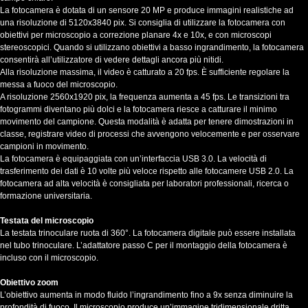
La fotocamera è dotata di un sensore 20 MP e produce immagini realistiche ad
una risoluzione di 5120x3840 pix. Si consiglia di utilizzare la fotocamera con
obiettivi per microscopio a correzione planare 4x e 10x, e con microscopi
stereoscopici. Quando si utilizzano obiettivi a basso ingrandimento, la fotocamera
consentirà all’utilizzatore di vedere dettagli ancora più nitidi.
Alla risoluzione massima, il video è catturato a 20 fps. È sufficiente regolare la
messa a fuoco del microscopio.
A risoluzione 2560x1920 pix, la frequenza aumenta a 45 fps. Le transizioni tra
fotogrammi diventano più dolci e la fotocamera riesce a catturare il minimo
movimento del campione. Questa modalità è adatta per tenere dimostrazioni in
classe, registrare video di processi che avvengono velocemente e per osservare
campioni in movimento.
La fotocamera è equipaggiata con un’interfaccia USB 3.0. La velocità di
trasferimento dei dati è 10 volte più veloce rispetto alle fotocamere USB 2.0. La
fotocamera ad alta velocità è consigliata per laboratori professionali, ricerca o
formazione universitaria.
Testata del microscopio
La testata trinoculare ruota di 360°. La fotocamera digitale può essere installata
nel tubo trinoculare. L’adattatore passo C per il montaggio della fotocamera è
incluso con il microscopio.
Obiettivo zoom
L’obiettivo aumenta in modo fluido l’ingrandimento fino a 9x senza diminuire la
profondità di fuoco. Il microscopio produce un’immagine tridimensionale dritta