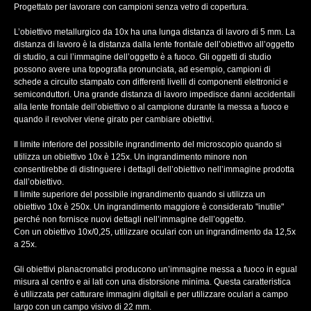
Progettato per lavorare con campioni senza vetro di copertura.
L’obiettivo metallurgico da 10x ha una lunga distanza di lavoro di 5 mm. La
distanza di lavoro è la distanza dalla lente frontale dell’obiettivo all’oggetto
di studio, a cui l’immagine dell’oggetto è a fuoco. Gli oggetti di studio
possono avere una topografia pronunciata, ad esempio, campioni di
schede a circuito stampato con differenti livelli di componenti elettronici e
semiconduttori. Una grande distanza di lavoro impedisce danni accidentali
alla lente frontale dell’obiettivo o al campione durante la messa a fuoco e
quando il revolver viene girato per cambiare obiettivi.
Il limite inferiore del possibile ingrandimento del microscopio quando si
utilizza un obiettivo 10х è 125x. Un ingrandimento minore non
consentirebbe di distinguere i dettagli dell’obiettivo nell’immagine prodotta
dall’obiettivo.
Il limite superiore del possibile ingrandimento quando si utilizza un
obiettivo 10х è 250x. Un ingrandimento maggiore è considerato "inutile"
perché non fornisce nuovi dettagli nell’immagine dell’oggetto.
Con un obiettivo 10х/0,25, utilizzare oculari con un ingrandimento da 12,5x
a 25x.
Gli obiettivi planacromatici producono un’immagine messa a fuoco in egual
misura al centro e ai lati con una distorsione minima. Questa caratteristica
è utilizzata per catturare immagini digitali e per utilizzare oculari a campo
largo con un campo visivo di 22 mm.