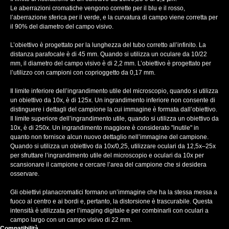
Le aberrazioni cromatiche vengono corrette per il blu e il rosso,
l’aberrazione sferica per il verde, e la curvatura di campo viene corretta per
il 90% del diametro del campo visivo.
L’obiettivo è progettato per la lunghezza del tubo corretto all’infinito. La
distanza parafocale è di 45 mm. Quando si utilizza un oculare da 10/22
mm, il diametro del campo visivo è di 2,2 mm. L’obiettivo è progettato per
l’utilizzo con campioni con coprioggetto da 0,17 mm.
Il limite inferiore dell’ingrandimento utile del microscopio, quando si utilizza
un obiettivo da 10x, è di 125x. Un ingrandimento inferiore non consente di
distinguere i dettagli del campione la cui immagine è formata dall’obiettivo.
Il limite superiore dell’ingrandimento utile, quando si utilizza un obiettivo da
10x, è di 250x. Un ingrandimento maggiore è considerato "inutile" in
quanto non fornisce alcun nuovo dettaglio nell’immagine del campione.
Quando si utilizza un obiettivo da 10x/0,25, utilizzare oculari da 12,5x–25x
per sfruttare l’ingrandimento utile del microscopio e oculari da 10x per
scansionare il campione e cercare l’area del campione che si desidera
osservare.
Gli obiettivi planacromatici formano un’immagine che ha la stessa messa a
fuoco al centro e ai bordi e, pertanto, la distorsione è trascurabile. Questa
intensità è utilizzata per l’imaging digitale e per combinarli con oculari a
campo largo con un campo visivo di 22 mm.
Compatibilità