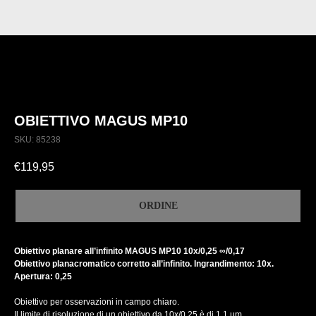
OBIETTIVO MAGUS MP10
SKU:
85238
€
119,95
ORDINE
Obiettivo planare all’infinito MAGUS MP10 10x/0,25 ∞/0,17
Obiettivo planacromatico corretto all’infinito. Ingrandimento: 10x.
Apertura: 0,25
Obiettivo per osservazioni in campo chiaro.
Il limite di risoluzione di un obiettivo da 10x/0,25 è di 1,1 µm.