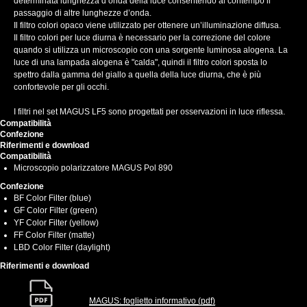
determinata lunghezza d’onda della luce consentendo al contempo il
passaggio di altre lunghezze d’onda.
Il filtro colori opaco viene utilizzato per ottenere un’illuminazione diffusa.
Il filtro colori per luce diurna è necessario per la correzione del colore
quando si utilizza un microscopio con una sorgente luminosa alogena. La
luce di una lampada alogena è "calda", quindi il filtro colori sposta lo
spettro dalla gamma del giallo a quella della luce diurna, che è più
confortevole per gli occhi.
I filtri nel set MAGUS LF5 sono progettati per osservazioni in luce riflessa.
Compatibilità
Confezione
Riferimenti e download
Compatibilità
Microscopio polarizzatore MAGUS Pol 890
Confezione
BF Color Filter (blue)
GF Color Filter (green)
YF Color Filter (yellow)
FF Color Filter (matte)
LBD Color Filter (daylight)
Riferimenti e download
MAGUS: foglietto informativo (pdf)