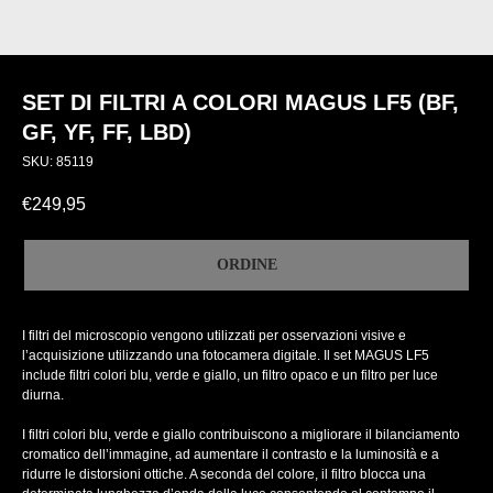
SET DI FILTRI A COLORI MAGUS LF5 (BF,
GF, YF, FF, LBD)
SKU:
85119
€
249,95
ORDINE
I filtri del microscopio vengono utilizzati per osservazioni visive e
l’acquisizione utilizzando una fotocamera digitale. Il set MAGUS LF5
include filtri colori blu, verde e giallo, un filtro opaco e un filtro per luce
diurna.
I filtri colori blu, verde e giallo contribuiscono a migliorare il bilanciamento
cromatico dell’immagine, ad aumentare il contrasto e la luminosità e a
ridurre le distorsioni ottiche. A seconda del colore, il filtro blocca una