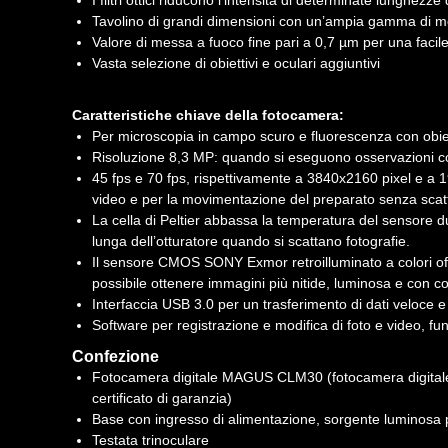
I filtri ottici riducono l’intensità di determinate lunghez
Tavolino di grandi dimensioni con un’ampia gamma di mo
Valore di messa a fuoco fine pari a 0,7 µm per una faci
Vasta selezione di obiettivi e oculari aggiuntivi
Caratteristiche chiave della fotocamera:
Per microscopia in campo scuro e fluorescenza con obiet
Risoluzione 8,3 MP: quando si eseguono osservazioni con o
45 fps e 70 fps, rispettivamente a 3840x2160 pixel e a 19
video e per la movimentazione del preparato senza scatti
La cella di Peltier abbassa la temperatura del sensore d
lunga dell’otturatore quando si scattano fotografie.
Il sensore CMOS SONY Exmor retroilluminato a colori offr
possibile ottenere immagini più nitide, luminosa e con col
Interfaccia USB 3.0 per un trasferimento di dati veloce e 
Software per registrazione e modifica di foto e video, fun
Confezione
Fotocamera digitale MAGUS CLM30 (fotocamera digitale, 
certificato di garanzia)
Base con ingresso di alimentazione, sorgente luminosa pe
Testata trinoculare