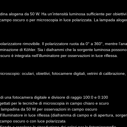
adina alogena da 50 W. Ha un’intensità luminosa sufficiente per obiettiv
o, campo oscuro o per microscopia in luce polarizzata. La lampada alo
olarizzatore rimovibile. Il polarizzatore ruota da 0° a 360°, mentre l’ana
luminazione di Köhler. Sia i diaframmi che la sorgente luminosa possono
curo è integrata nell’illuminatore per osservazioni in luce riflessa.
copio: oculari, obiettivi, fotocamere digitali, vetrini di calibrazione,
 di una fotocamera digitale e divisore di raggio 100:0 e 0:100
gettati per le tecniche di microscopia in campo chiaro e scuro
nte lampadina da 50 W per osservazioni in campo oscuro
ell’illuminatore in luce riflessa (diaframma di campo e di apertura, sorg
, campo oscuro o con luce polarizzata