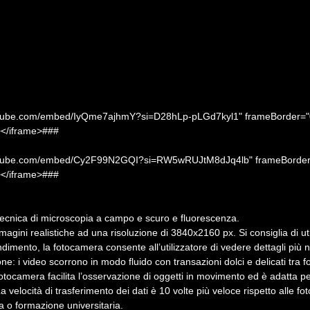
utube.com/embed/IyQme7ajhmY?si=D28hLp-pLGd7kyl1" frameBorder="0" 
></iframe>###
outube.com/embed/Cy2F99N2GQI?si=RW5wRUJtM8dJq4lb" frameBorder="0
></iframe>###
ecnica di microscopia a campo e scuro e fluorescenza.
ini realistiche ad una risoluzione di 3840x2160 px. Si consiglia di util
imento, la fotocamera consente all’utilizzatore di vedere dettagli più ni
ione: i video scorrono in modo fluido con transazioni dolci e delicati tra
otocamera facilita l’osservazione di oggetti in movimento ed è adatta 
 velocità di trasferimento dei dati è 10 volte più veloce rispetto alle
ca o formazione universitaria.