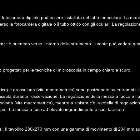
. La fotocamera digitale può essere installata nel tubo trinoculare. La m
so la fotocamera digitale o il tubo ottico con gli oculari. La regolazione 
 obiettivi è orientato verso l’interno dello strumento: l’utente può vedere q
no progettati per le tecniche di microscopia in campo chiaro e scuro.
ica) e grossolana (vite macrometrica) sono posizionate su entrambi i lat
sata durante l’osservazione. La regolazione della messa a fuoco è flui
lana (vite macrometrica), mentre a sinistra c’è la rotella di regolazione
 µm. La messa a fuco ad elevato ingrandimento è così facilitata.
ssi. Il tavolino 280x270 mm con una gamma di movimento di 204 mm su e