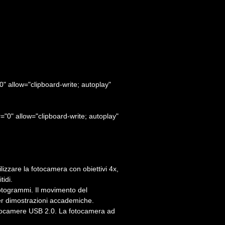
allow="clipboard-write; autoplay"
" allow="clipboard-write; autoplay"
izzare la fotocamera con obiettivi 4x,
tidi.
 fotogrammi. Il movimento del
per dimostrazioni accademiche.
 fotocamere USB 2.0. La fotocamera ad