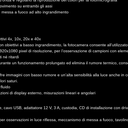
ze d’onda e regolano la riproduzione dei colori per la fotomicrografia
vimento su entrambi gli assi
le messa a fuoco ad alto ingrandimento
tivi 4x, 10x, 20x e 40x
biettivi a basso ingrandimento, la fotocamera consente all’utilizzatore
20x1080 pixel di risoluzione, per l’osservazione di campioni con element
 né ritardi
urante un funzionamento prolungato ed elimina il rumore termico, conse
e immagini con basso rumore e un’alta sensibilità alla luce anche in co
ori saturi.
fluido
zioni di display esterno, misurazioni lineari e angolari
cavo USB, adattatore 12 V, 3 A, custodia, CD di installazione con dri
r osservazioni in luce riflessa, meccanismo di messa a fuoco, tavolino 