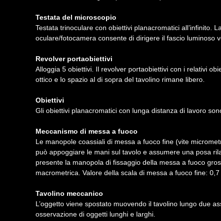
Testata del microscopio
Testata trinoculare con obiettivi planacromatici all’infinito
oculare/fotocamera consente di dirigere il fascio luminoso ver
Revolver portaobiettivi
Alloggia 5 obiettivi. Il revolver portaobiettivi con i relativi
ottico e lo spazio al di sopra del tavolino rimane libero.
Obiettivi
Gli obiettivi planacromatici con lunga distanza di lavoro so
Meccanismo di messa a fuoco
Le manopole coassiali di messa a fuoco fine (vite micrometr
può appoggiare le mani sul tavolo e assumere una posa rilas
presente la manopola di fissaggio della messa a fuoco grosso
macrometrica. Valore della scala di messa a fuoco fine: 0,7
Tavolino meccanico
L’oggetto viene spostato muovendo il tavolino lungo due a
osservazione di oggetti lunghi e larghi.