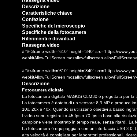
Rassegna video
Descrizione
Caratteristiche chiave
Confezione
Specifiche del microscopio
Specifiche della fotocamera
Riferimenti e download
Rassegna video
###<iframe width="610" height="340" src="https://www.yo
webkitAllowFullScreen mozallowfullscreen allowFullScreen
###<iframe width="610" height="340" src="https://www.y
webkitAllowFullScreen mozallowfullscreen allowFullScreen
Descrizione
Fotocamera digitale
La fotocamera digitale MAGUS CLM30 è progettata per la t
La fotocamera è dotata di un sensore 8,3 MP e produce immag
10x, 20x e 40x. Quando si utilizzano obiettivi a basso ingrand
I video sono registrati a 45 fps o 70 fps in base alla risoluz
campione viene mostrato in tempo reale, senza ritardi. La f
La fotocamera è equipaggiata con un’interfaccia USB 3.0. La
alta velocità è consigliata per laboratori professionali, ricer