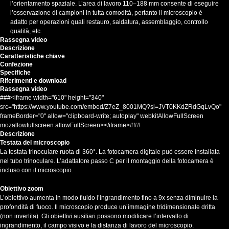
l’orientamento spaziale. L’area di lavoro 110–188 mm consente di eseguire
l’osservazione di campioni in tutta comodità, pertanto il microscopio è
adatto per operazioni quali restauro, saldatura, assemblaggio, controllo
qualità, etc.
Rassegna video
Descrizione
Caratteristiche chiave
Confezione
Specifiche
Riferimenti e download
Rassegna video
###<iframe width="610" height="340"
src="https://www.youtube.com/embed/Z7eZ_8001MQ?si=JVT0KKdZRdGqLvQo"
frameBorder="0" allow="clipboard-write; autoplay" webkitAllowFullScreen
mozallowfullscreen allowFullScreen></iframe>###
Descrizione
Testata del microscopio
La testata trinoculare ruota di 360°. La fotocamera digitale può essere installata
nel tubo trinoculare. L’adattatore passo C per il montaggio della fotocamera è
incluso con il microscopio.
Obiettivo zoom
L’obiettivo aumenta in modo fluido l’ingrandimento fino a 9x senza diminuire la
profondità di fuoco. Il microscopio produce un’immagine tridimensionale dritta
(non invertita). Gli obiettivi ausiliari possono modificare l’intervallo di
ingrandimento, il campo visivo e la distanza di lavoro del microscopio.