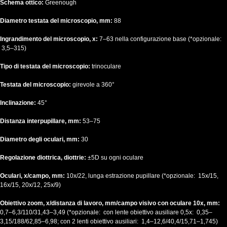
Schema ottico:
Greenough
Diametro testata del microscopio, mm:
88
Ingrandimento del microscopio, x:
7–63 nella configurazione base (*opzionale:
3,5–315)
Tipo di testata del microscopio:
trinoculare
Testata del microscopio:
girevole a 360°
Inclinazione:
45°
Distanza interpupillare, mm:
53–75
Diametro degli oculari, mm:
30
Regolazione diottrica, diottrie:
±5D su ogni oculare
Oculari, x/campo, mm:
10x/22, lunga estrazione pupillare (*opzionale: 15x/15,
16x/15, 20x/12, 25x/9)
Obiettivo zoom, x/distanza di lavoro, mm/campo visivo con oculare 10x, mm:
0,7–6,3/110/31,43–3,49 (*opzionale: con lente obiettivo ausiliare 0,5x: 0,35–
3,15/188/62,85–6,98; con 2 lenti obiettivo ausiliari: 1,4–12,6/40,4/15,71–1,745)