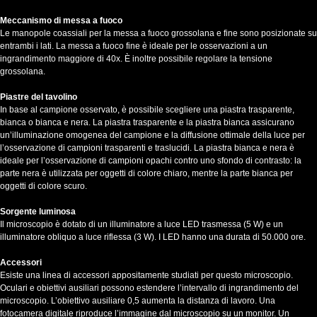
Meccanismo di messa a fuoco
Le manopole coassiali per la messa a fuoco grossolana e fine sono posizionate su
entrambi i lati. La messa a fuoco fine è ideale per le osservazioni a un
ingrandimento maggiore di 40x. È inoltre possibile regolare la tensione
grossolana.
Piastre del tavolino
In base al campione osservato, è possibile scegliere una piastra trasparente,
bianca o bianca e nera. La piastra trasparente e la piastra bianca assicurano
un’illuminazione omogenea del campione e la diffusione ottimale della luce per
l’osservazione di campioni trasparenti e traslucidi. La piastra bianca e nera è
ideale per l’osservazione di campioni opachi contro uno sfondo di contrasto: la
parte nera è utilizzata per oggetti di colore chiaro, mentre la parte bianca per
oggetti di colore scuro.
Sorgente luminosa
Il microscopio è dotato di un illuminatore a luce LED trasmessa (5 W) e un
illuminatore obliquo a luce riflessa (3 W). I LED hanno una durata di 50.000 ore.
Accessori
Esiste una linea di accessori appositamente studiati per questo microscopio.
Oculari e obiettivi ausiliari possono estendere l’intervallo di ingrandimento del
microscopio. L’obiettivo ausiliare 0,5 aumenta la distanza di lavoro. Una
fotocamera digitale riproduce l’immagine dal microscopio su un monitor. Un