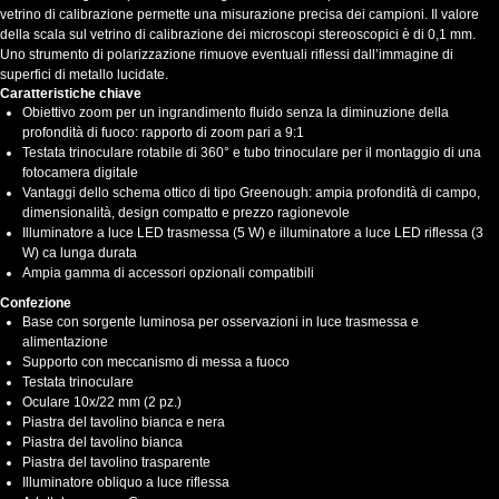
vetrino di calibrazione permette una misurazione precisa dei campioni. Il valore
della scala sul vetrino di calibrazione dei microscopi stereoscopici è di 0,1 mm.
Uno strumento di polarizzazione rimuove eventuali riflessi dall’immagine di
superfici di metallo lucidate.
Caratteristiche chiave
Obiettivo zoom per un ingrandimento fluido senza la diminuzione della
profondità di fuoco: rapporto di zoom pari a 9:1
Testata trinoculare rotabile di 360° e tubo trinoculare per il montaggio di una
fotocamera digitale
Vantaggi dello schema ottico di tipo Greenough: ampia profondità di campo,
dimensionalità, design compatto e prezzo ragionevole
Illuminatore a luce LED trasmessa (5 W) e illuminatore a luce LED riflessa (3
W) ca lunga durata
Ampia gamma di accessori opzionali compatibili
Confezione
Base con sorgente luminosa per osservazioni in luce trasmessa e
alimentazione
Supporto con meccanismo di messa a fuoco
Testata trinoculare
Oculare 10x/22 mm (2 pz.)
Piastra del tavolino bianca e nera
Piastra del tavolino bianca
Piastra del tavolino trasparente
Illuminatore obliquo a luce riflessa