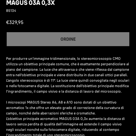
MAGUS 03A 0,3X
85134
€
329,95
ORDINE
Per produrre un’immagine tridimensionale, lo stereomicroscopio CMO
utilizza un obiettivo principale comune, che è esattamente perpendicolare al
piano del campione. La luce che attraversa o che viene riflessa dal campione
entra nell’obiettivo principale e viene distribuita in due canali ottici paralleli.
L’angolo stereoscopico è di 11°. La luce viene quindi convogliata negli oculari
o nella fotocamera digitale. La sostituzione dell’obiettivo principale modifica
l’ingrandimento, il campo visivo e la distanza di lavoro del microscopio.
I microscopi MAGUS Stereo A6, A8 e A10 sono dotati di un obiettivo
acromatico 1x che offre un elevato grado di correzione della curvatura di
campo, nonché delle aberrazioni sferiche e cromatiche.
L’obiettivo principale acromatico MAGUS 03A 0,3x aumenta la distanza di
lavoro senza perdita di qualità dell’immagine ed estende il campo visivo
negli oculari nonché sulla fotocamera digitale, riducendo al contempo
l’ingrandimento totale di uno stereomicroscopio.