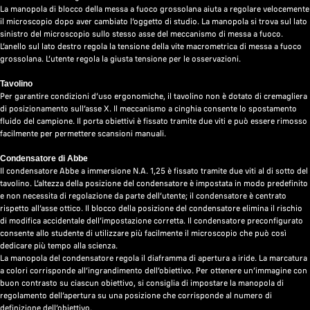
La manopola di blocco della messa a fuoco grossolana aiuta a regolare velocemente
il microscopio dopo aver cambiato l’oggetto di studio. La manopola si trova sul lato
sinistro del microscopio sullo stesso asse del meccanismo di messa a fuoco.
L’anello sul lato destro regola la tensione della vite macrometrica di messa a fuoco
grossolana. L’utente regola la giusta tensione per le osservazioni.
Tavolino
Per garantire condizioni d’uso ergonomiche, il tavolino non è dotato di cremagliera
di posizionamento sull’asse X. Il meccanismo a cinghia consente lo spostamento
fluido del campione. Il porta obiettivi è fissato tramite due viti e può essere rimosso
facilmente per permettere scansioni manuali.
Condensatore di Abbe
Il condensatore Abbe a immersione N.A. 1,25 è fissato tramite due viti al di sotto del
tavolino. L’altezza della posizione del condensatore è impostata in modo predefinito
e non necessita di regolazione da parte dell’utente; il condensatore è centrato
rispetto all’asse ottico. Il blocco della posizione del condensatore elimina il rischio
di modifica accidentale dell’impostazione corretta. Il condensatore preconfigurato
consente allo studente di utilizzare più facilmente il microscopio che può così
dedicare più tempo alla scienza.
La manopola del condensatore regola il diaframma di apertura a iride. La marcatura
a colori corrisponde all’ingrandimento dell’obiettivo. Per ottenere un’immagine con
buon contrasto su ciascun obiettivo, si consiglia di impostare la manopola di
regolamento dell’apertura su una posizione che corrisponde al numero di
definizione dell’obiettivo.