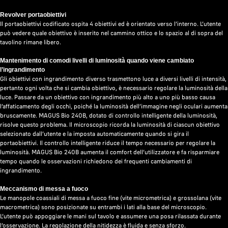
Revolver portaobiettivi
Il portaobiettivi codificato ospita 4 obiettivi ed è orientato verso l’interno. L’utente
può vedere quale obiettivo è inserito nel cammino ottico e lo spazio al di sopra del
tavolino rimane libero.
Mantenimento di comodi livelli di luminosità quando viene cambiato
l’ingrandimento
Gli obiettivi con ingrandimento diverso trasmettono luce a diversi livelli di intensità,
pertanto ogni volta che si cambia obiettivo, è necessario regolare la luminosità della
luce. Passare da un obiettivo con ingrandimento più alto a uno più basso causa
l’affaticamento degli occhi, poiché la luminosità dell’immagine negli oculari aumenta
bruscamente. MAGUS Bio 240B, dotato di controllo intelligente della luminosità,
risolve questo problema. Il microscopio ricorda la luminosità di ciascun obiettivo
selezionato dall’utente e la imposta automaticamente quando si gira il
portaobiettivi. Il controllo intelligente riduce il tempo necessario per regolare la
luminosità. MAGUS Bio 240B aumenta il comfort dell’utilizzatore e fa risparmiare
tempo quando le osservazioni richiedono dei frequenti cambiamenti di
ingrandimento.
Meccanismo di messa a fuoco
Le manopole coassiali di messa a fuoco fine (vite micrometrica) e grossolana (vite
macrometrica) sono posizionate su entrambi i lati alla base del microscopio.
L’utente può appoggiare le mani sul tavolo e assumere una posa rilassata durante
l’osservazione. La regolazione della nitidezza è fluida e senza sforzo.