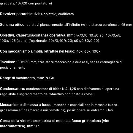
graduata, 10x/20 con puntatore)
4 obiettivi, codificato
Revolver portaobiettivi:
obiettivi planacromatici all’infinito (∞), distanza parafocale: 45 mm
Schema ottico:
4x/0,10; 10x/0,25; 40x/0,65;
Obiettivi, x/apertura/distanza operativa, mm:
100x/1,25 (a olio) (*opzionale: 20х/0,40/6,20; 60x/0,80/0,20)
40x, 60x, 100x
Con meccanismo a molla retrattile nel telaio:
180x130 mm, traslatore meccanico a due assi, senza cremagliera di
Tavolino:
posizionamento
74/30
Range di movimento, mm:
condensatore di Abbe N.A. 1,25 con diaframma di apertura
Condensatore:
regolabile e ingrandimento dell’obiettivo codificato a colori
manopole coassiali per la messa a fuoco
Meccanismo di messa a fuoco:
grossolana e fine (macro e micrometrica), posizionate su entrambi i lati
Corsa della vite macrometrica di messa a fuoco grossolana (vite
17
macrometrica), mm: