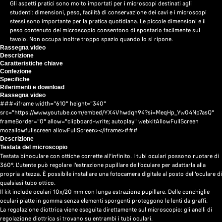
Gli aspetti pratici sono molto importati per i microscopi destinati agli
studenti: dimensioni, peso, facilità di conservazione dei cavi e i microscopi
stessi sono importante per la pratica quotidiana. Le piccole dimensioni e il
peso contenuto del microscopio consentono di spostarlo facilmente sul
tavolo. Non occupa inoltre troppo spazio quando lo si ripone.
Rassegna video
Descrizione
Caratteristiche chiave
Confezione
Specifiche
Riferimenti e download
Rassegna video
###<iframe width="610" height="340"
src="https://www.youtube.com/embed/YX4Vhwdqh94?si=MeqHp_Yw04Np7asQ"
frameBorder="0" allow="clipboard-write; autoplay" webkitAllowFullScreen
mozallowfullscreen allowFullScreen></iframe>###
Descrizione
Testata del microscopio
Testata binoculare con ottiche corrette all’infinito. I tubi oculari possono ruotare di
360°. L’utente può regolare l’estrazione pupillare dell’oculare per adattarla alla
propria altezza. È possibile installare una fotocamera digitale al posto dell’oculare di
qualsiasi tubo ottico.
Il kit include oculari 10x/20 mm con lunga estrazione pupillare. Delle conchiglie
oculari piatte in gomma senza elementi sporgenti proteggono le lenti da graffi.
La regolazione diottrica viene eseguita direttamente sul microscopio: gli anelli di
regolazione diottrica si trovano su entrambi i tubi oculari.