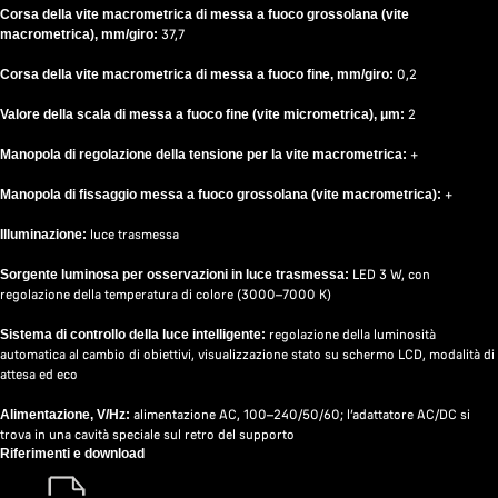
Corsa della vite macrometrica di messa a fuoco grossolana (vite
37,7
macrometrica), mm/giro:
0,2
Corsa della vite macrometrica di messa a fuoco fine, mm/giro:
2
Valore della scala di messa a fuoco fine (vite micrometrica), μm:
+
Manopola di regolazione della tensione per la vite macrometrica:
+
Manopola di fissaggio messa a fuoco grossolana (vite macrometrica):
luce trasmessa
Illuminazione:
LED 3 W, con
Sorgente luminosa per osservazioni in luce trasmessa:
regolazione della temperatura di colore (3000–7000 K)
regolazione della luminosità
Sistema di controllo della luce intelligente:
automatica al cambio di obiettivi, visualizzazione stato su schermo LCD, modalità di
attesa ed eco
alimentazione AC, 100–240/50/60; l’adattatore AC/DC si
Alimentazione, V/Hz:
trova in una cavità speciale sul retro del supporto
Riferimenti e download