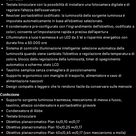
Testata binoculare con la possibilità di installare una fotocamera digitale e di
regolare l’altezza dell’osservatore
Revolver portaobiettivi codificato: la luminosità della sorgente luminosa è
impostata automaticamente in base all’obiettivo selezionato.
Il condensatore pre-configurato con l’ingrandimento dell’obiettivo, codificato a
colori, consente un’impostazione rapida e precisa dell’apertura
L’illuminatore a luce trasmessa è un LED da 3 W a risparmio energetico con
durata fino a 50.000 ore
Sistema di controllo illuminazione intelligente: selezione automatica della
luminosità quando viene cambiato l’obiettivo e regolazione della temperatura di
colore, blocco della regolazione della luminosità, timer di spegnimento
automatico e schermo stato LCD
Tavolino semplice senza cremagliera di posizionamento
Supporto ergonomico con maniglie di trasporto, alimentatore e cavo di
alimentazione nascosti
Design compatto e leggero che lo rendono facile da conservare sulle mensole
Confezione
Supporto sorgente luminosa trasmessa, meccanismo di messa a fuoco,
tavolino, attacco condensatore e portaobiettivi girevole
Condensatore di Abbe
Testata binoculare
Obiettivo planacromatico Plan 4x/0,10 ∞/0,17
Obiettivo planacromatico Plan 10x/0,25 ∞/0,17
Obiettivo planacromatico Plan 40x/0,65 ∞/0,17 (con meccanismo a molla)