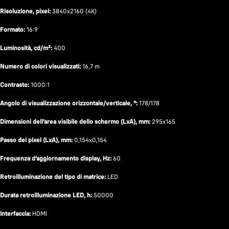
Risoluzione, pixel:
3840x2160 (4K)
Formato:
16:9
Luminosità, cd/m²:
400
Numero di colori visualizzati:
16,7 m
Contrasto:
1000:1
Angolo di visualizzazione orizzontale/verticale, °:
178/178
Dimensioni dell’area visibile dello schermo (LxA), mm:
295x165
Passo dei pixel (LxA), mm:
0,154x0,154
Frequenza d’aggiornamento display, Hz:
60
Retroilluminazione del tipo di matrice:
LED
Durata retroilluminazione LED, h:
50000
Interfaccia:
HDMI