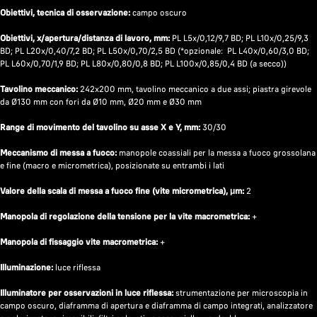
Obiettivi, tecnica di osservazione:
campo oscuro
Obiettivi, x/apertura/distanza di lavoro, mm:
PL L5x/0,12/9,7 BD; PL L10x/0,25/9,3
BD; PL L20x/0,40/7,2 BD; PL L50x/0,70/2,5 BD (*opzionale: PL L40x/0,60/3,0 BD;
PL L60x/0,70/1,9 BD; PL L80x/0,80/0,8 BD; PL L100x/0,85/0,4 BD (a secco))
Tavolino meccanico:
242x200 mm, tavolino meccanico a due assi; piastra girevole
da Ø130 mm con fori da Ø10 mm, Ø20 mm e Ø30 mm
Range di movimento del tavolino su asse X e Y, mm:
30/30
Meccanismo di messa a fuoco:
manopole coassiali per la messa a fuoco grossolana
e fine (macro e micrometrica), posizionate su entrambi i lati
Valore della scala di messa a fuoco fine (vite micrometrica), μm:
2
Manopola di regolazione della tensione per la vite macrometrica:
+
Manopola di fissaggio vite macrometrica:
+
Illuminazione:
luce riflessa
Illuminatore per osservazioni in luce riflessa:
strumentazione per microscopia in
campo oscuro, diaframma di apertura e diaframma di campo integrati, analizzatore