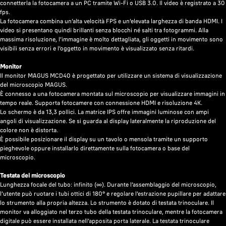
connetterla la fotocamera a un PC tramite Wi-Fi o USB 3.0. Il video è registrato a 30
fps.
La fotocamera combina un’alta velocità FPS e un’elevata larghezza di banda HDMI. I
video si presentano quindi brillanti senza blocchi né salti tra fotogrammi. Alla
massima risoluzione, l’immagine è molto dettagliata, gli oggetti in movimento sono
visibili senza errori e l’oggetto in movimento è visualizzato senza ritardi.
Monitor
Il monitor MAGUS MCD40 è progettato per utilizzare un sistema di visualizzazione
del microscopio MAGUS.
È connesso a una fotocamera montata sul microscopio per visualizzare immagini in
tempo reale. Supporta fotocamere con connessione HDMI e risoluzione 4K.
Lo schermo è da 13,3 pollici. La matrice IPS offre immagini luminose con ampi
angoli di visualizzazione. Se si guarda al display lateralmente la riproduzione del
colore non è distorta.
È possibile posizionare il display su un tavolo o mensola tramite un supporto
pieghevole oppure installarlo direttamente sulla fotocamera o base del
microscopio.
Testata del microscopio
Lunghezza focale del tubo: infinito (∞). Durante l’assemblaggio del microscopio,
l’utente può ruotare i tubi ottici di 180° e regolare l’estrazione pupillare per adattare
lo strumento alla propria altezza. Lo strumento è dotato di testata trinoculare. Il
monitor va alloggiato nel terzo tubo della testata trinoculare, mentre la fotocamera
digitale può essere installata nell’apposita porta laterale. La testata trinoculare