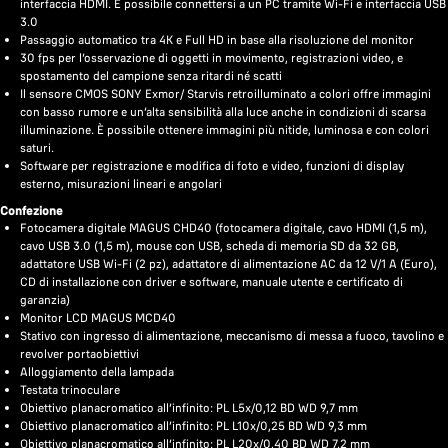
interfaccia HDMI. È possibile connettersi a un PC tramite Wi-Fi e interfaccia USB
3.0
Passaggio automatico tra 4K e Full HD in base alla risoluzione del monitor
30 fps per l’osservazione di oggetti in movimento, registrazioni video, e
spostamento del campione senza ritardi né scatti
Il sensore CMOS SONY Exmor/ Starvis retroilluminato a colori offre immagini
con basso rumore e un’alta sensibilità alla luce anche in condizioni di scarsa
illuminazione. È possibile ottenere immagini più nitide, luminosa e con colori
saturi.
Software per registrazione e modifica di foto e video, funzioni di display
esterno, misurazioni lineari e angolari
Confezione
Fotocamera digitale MAGUS CHD40 (fotocamera digitale, cavo HDMI (1,5 m),
cavo USB 3.0 (1,5 m), mouse con USB, scheda di memoria SD da 32 GB,
adattatore USB Wi-Fi (2 pz), adattatore di alimentazione AC da 12 V/1 A (Euro),
CD di installazione con driver e software, manuale utente e certificato di
garanzia)
Monitor LCD MAGUS MCD40
Stativo con ingresso di alimentazione, meccanismo di messa a fuoco, tavolino e
revolver portaobiettivi
Alloggiamento della lampada
Testata trinoculare
Obiettivo planacromatico all’infinito: PL L5x/0,12 BD WD 9,7 mm
Obiettivo planacromatico all’infinito: PL L10x/0,25 BD WD 9,3 mm
Obiettivo planacromatico all’infinito: PL L20x/0,40 BD WD 7,2 mm