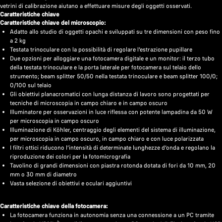
vetrini di calibrazione aiutano a effettuare misure degli oggetti osservati.
Caratteristiche chiave
Caratteristiche chiave del microscopio:
Adatto allo studio di oggetti opachi e sviluppati su tre dimensioni con peso fino
a 2 kg
Testata trinoculare con la possibilità di regolare l’estrazione pupillare
Due opzioni per alloggiare una fotocamera digitale e un monitor: il terzo tubo
della testata trinoculare e la porta laterale per fotocamera sul telaio dello
strumento; beam splitter 50/50 nella testata trinoculare e beam splitter 100/0;
0/100 sul telaio
Gli obiettivi planacromatici con lunga distanza di lavoro sono progettati per
tecniche di microscopia in campo chiaro e in campo oscuro
Illuminatore per osservazioni in luce riflessa con potente lampadina da 50 W
per microscopia in campo oscuro
Illuminazione di Köhler, centraggio degli elementi del sistema di illuminazione,
per microscopia in campo oscuro, in campo chiaro e con luce polarizzata
I filtri ottici riducono l’intensità di determinate lunghezze d’onda e regolano la
riproduzione dei colori per la fotomicrografia
Tavolino di grandi dimensioni con piastra rotonda dotata di fori da 10 mm, 20
mm o 30 mm di diametro
Vasta selezione di obiettivi e oculari aggiuntivi
Caratteristiche chiave della fotocamera:
La fotocamera funziona in autonomia senza una connessione a un PC tramite