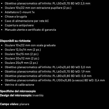
Obiettivo planacromatico all’infinito: PL L50х/0,70 BD WD 2,5 mm
Oculare 10x/22 mm con estrazione pupillare (2 pz.)
Adattatore C-mount 1x
Chiave a brugola
Cavo di alimentazione per rete AC
Copertura antipolvere
Manuale utente e certificato di garanzia
Disponibili su richiesta:
Oculare 10x/22 mm con scala graduata
Oculare 12,5x/14 mm (2 pz.)
Oculare 15x/15 mm (2 pz.)
Oculare 20x/12 mm (2 pz.)
Oculare 25x/9 mm (2 pz.)
Obiettivo planacromatico all’infinito: PL L40x/0,60 BD WD 3,0 mm
Obiettivo planacromatico all’infinito: PL L60x/0,70 BD WD: 1,9 mm
Obiettivo planacromatico all’infinito: PL L80x/0,80 BD WD: 0,8 mm
Obiettivo planacromatico all’infinito: PL L100х/0,85 (a secco) BD WD: 0,4 mm
Vetrino di calibrazione
Specifiche del microscopio
Design del microscopio:
invertito
Campo visivo:
planare