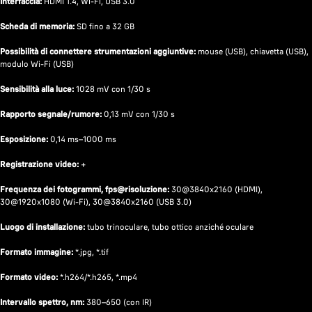
Interfaccia:
HDMI 1.4, Wi-Fi, USB 3.0
Scheda di memoria:
SD fino a 32 GB
Possibilità di connettere strumentazioni aggiuntive:
mouse (USB), chiavetta (USB),
modulo Wi-Fi (USB)
Sensibilità alla luce:
1028 mV con 1/30 s
Rapporto segnale/rumore:
0,13 mV con 1/30 s
Esposizione:
0,14 ms–1000 ms
Registrazione video:
+
Frequenza dei fotogrammi, fps@risoluzione:
30@3840х2160 (HDMI),
30@1920х1080 (Wi-Fi), 30@3840х2160 (USB 3.0)
Luogo di installazione:
tubo trinoculare, tubo ottico anziché oculare
Formato immagine:
*.jpg, *.tif
Formato video:
*.h264/*.h265, *.mp4
Intervallo spettro, nm:
380–650 (con IR)