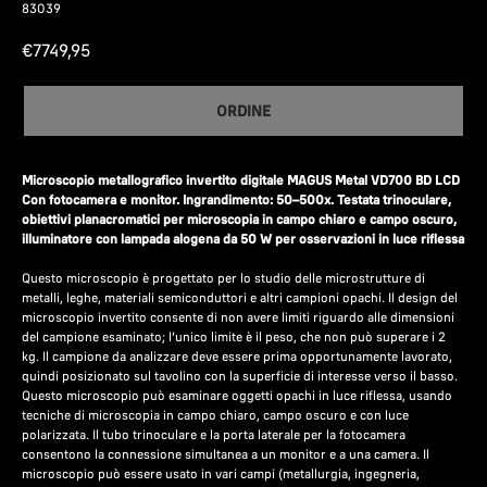
83039
€
7749,95
ORDINE
Microscopio metallografico invertito digitale MAGUS Metal VD700 BD LCD
Con fotocamera e monitor. Ingrandimento: 50–500х. Testata trinoculare,
obiettivi planacromatici per microscopia in campo chiaro e campo oscuro,
illuminatore con lampada alogena da 50 W per osservazioni in luce riflessa
Questo microscopio è progettato per lo studio delle microstrutture di
metalli, leghe, materiali semiconduttori e altri campioni opachi. Il design del
microscopio invertito consente di non avere limiti riguardo alle dimensioni
del campione esaminato; l’unico limite è il peso, che non può superare i 2
kg. Il campione da analizzare deve essere prima opportunamente lavorato,
quindi posizionato sul tavolino con la superficie di interesse verso il basso.
Questo microscopio può esaminare oggetti opachi in luce riflessa, usando
tecniche di microscopia in campo chiaro, campo oscuro e con luce
polarizzata. Il tubo trinoculare e la porta laterale per la fotocamera
consentono la connessione simultanea a un monitor e a una camera. Il
microscopio può essere usato in vari campi (metallurgia, ingegneria,