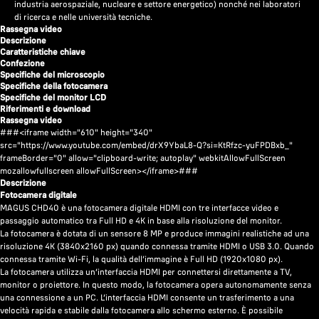
industria aerospaziale, nucleare e settore energetico) nonché nei laboratori
di ricerca e nelle università tecniche.
Rassegna video
Descrizione
Caratteristiche chiave
Confezione
Specifiche del microscopio
Specifiche della fotocamera
Specifiche del monitor LCD
Riferimenti e download
Rassegna video
###<iframe width="610" height="340"
src="https://www.youtube.com/embed/drX9YbaL8-Q?si=KtRfzc-yuFPDBxb_"
frameBorder="0" allow="clipboard-write; autoplay" webkitAllowFullScreen
mozallowfullscreen allowFullScreen></iframe>###
Descrizione
Fotocamera digitale
MAGUS CHD40 è una fotocamera digitale HDMI con tre interfacce video e
passaggio automatico tra Full HD e 4K in base alla risoluzione del monitor.
La fotocamera è dotata di un sensore 8 MP e produce immagini realistiche ad una
risoluzione 4K (3840x2160 px) quando connessa tramite HDMI o USB 3.0. Quando
connessa tramite Wi-Fi, la qualità dell’immagine è Full HD (1920x1080 px).
La fotocamera utilizza un’interfaccia HDMI per connettersi direttamente a TV,
monitor o proiettore. In questo modo, la fotocamera opera autonomamente senza
una connessione a un PC. L’interfaccia HDMI consente un trasferimento a una
velocità rapida e stabile dalla fotocamera allo schermo esterno. È possibile