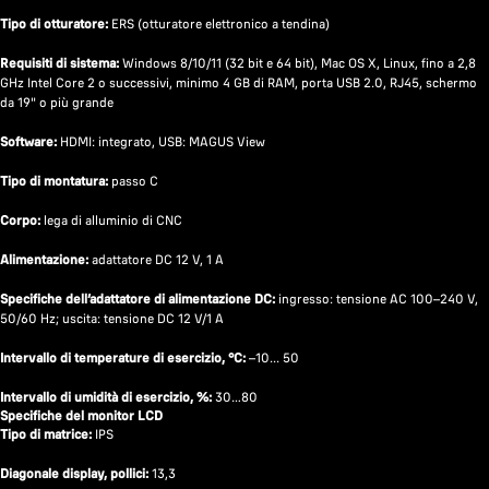
Tipo di otturatore:
ERS (otturatore elettronico a tendina)
Requisiti di sistema:
Windows 8/10/11 (32 bit e 64 bit), Mac OS X, Linux, fino a 2,8
GHz Intel Core 2 o successivi, minimo 4 GB di RAM, porta USB 2.0, RJ45, schermo
da 19" o più grande
Software:
HDMI: integrato, USB: MAGUS View
Tipo di montatura:
passo C
Corpo:
lega di alluminio di CNC
Alimentazione:
adattatore DC 12 V, 1 A
Specifiche dell’adattatore di alimentazione DC:
ingresso: tensione AC 100–240 V,
50/60 Hz; uscita: tensione DC 12 V/1 A
Intervallo di temperature di esercizio, °C:
–10... 50
Intervallo di umidità di esercizio, %:
30…80
Specifiche del monitor LCD
Tipo di matrice:
IPS
Diagonale display, pollici:
13,3