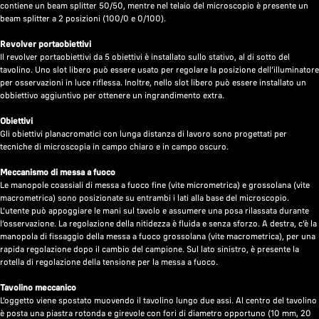
contiene un beam splitter 50/50, mentre nel telaio del microscopio è presente un
beam splitter a 2 posizioni (100/0 e 0/100).
Revolver portaobiettivi
Il revolver portaobiettivi da 5 obiettivi è installato sullo stativo, al di sotto del
tavolino. Uno slot libero può essere usato per regolare la posizione dell’illuminatore
per osservazioni in luce riflessa. Inoltre, nello slot libero può essere installato un
obbiettivo aggiuntivo per ottenere un ingrandimento extra.
Obiettivi
Gli obiettivi planacromatici con lunga distanza di lavoro sono progettati per
tecniche di microscopia in campo chiaro e in campo oscuro.
Meccanismo di messa a fuoco
Le manopole coassiali di messa a fuoco fine (vite micrometrica) e grossolana (vite
macrometrica) sono posizionate su entrambi i lati alla base del microscopio.
L’utente può appoggiare le mani sul tavolo e assumere una posa rilassata durante
l’osservazione. La regolazione della nitidezza è fluida e senza sforzo. A destra, c’è la
manopola di fissaggio della messa a fuoco grossolana (vite macrometrica), per una
rapida regolazione dopo il cambio del campione. Sul lato sinistro, è presente la
rotella di regolazione della tensione per la messa a fuoco.
Tavolino meccanico
L’oggetto viene spostato muovendo il tavolino lungo due assi. Al centro del tavolino
è posta una piastra rotonda e girevole con fori di diametro opportuno (10 mm, 20