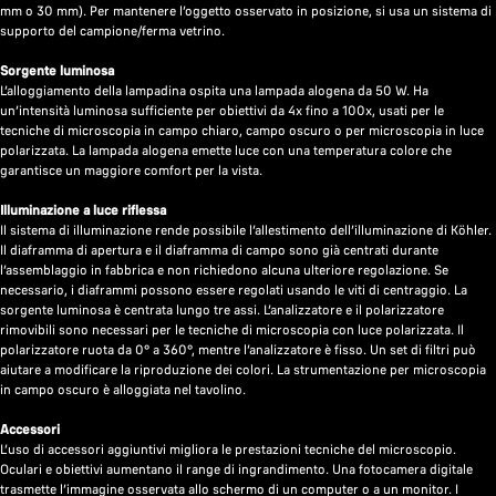
mm o 30 mm). Per mantenere l’oggetto osservato in posizione, si usa un sistema di
supporto del campione/ferma vetrino.
Sorgente luminosa
L’alloggiamento della lampadina ospita una lampada alogena da 50 W. Ha
un’intensità luminosa sufficiente per obiettivi da 4x fino a 100x, usati per le
tecniche di microscopia in campo chiaro, campo oscuro o per microscopia in luce
polarizzata. La lampada alogena emette luce con una temperatura colore che
garantisce un maggiore comfort per la vista.
Illuminazione a luce riflessa
Il sistema di illuminazione rende possibile l’allestimento dell’illuminazione di Köhler.
Il diaframma di apertura e il diaframma di campo sono già centrati durante
l’assemblaggio in fabbrica e non richiedono alcuna ulteriore regolazione. Se
necessario, i diaframmi possono essere regolati usando le viti di centraggio. La
sorgente luminosa è centrata lungo tre assi. L’analizzatore e il polarizzatore
rimovibili sono necessari per le tecniche di microscopia con luce polarizzata. Il
polarizzatore ruota da 0° a 360°, mentre l’analizzatore è fisso. Un set di filtri può
aiutare a modificare la riproduzione dei colori. La strumentazione per microscopia
in campo oscuro è alloggiata nel tavolino.
Accessori
L’uso di accessori aggiuntivi migliora le prestazioni tecniche del microscopio.
Oculari e obiettivi aumentano il range di ingrandimento. Una fotocamera digitale
trasmette l’immagine osservata allo schermo di un computer o a un monitor. I