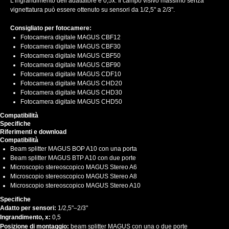
L’ingrandimento dell’adattatore è 0,5x. Il campo visivo massimo senza
vignettatura può essere ottenuto su sensori da 1/2,5" a 2/3".
Consigliato per fotocamere:
Fotocamera digitale MAGUS CBF12
Fotocamera digitale MAGUS CBF30
Fotocamera digitale MAGUS CBF50
Fotocamera digitale MAGUS CBF90
Fotocamera digitale MAGUS CDF10
Fotocamera digitale MAGUS CHD20
Fotocamera digitale MAGUS CHD30
Fotocamera digitale MAGUS CHD50
Compatibilità
Specifiche
Riferimenti e download
Compatibilità
Beam splitter MAGUS BOP A10 con una porta
Beam splitter MAGUS BTP A10 con due porte
Microscopio stereoscopico MAGUS Stereo A6
Microscopio stereoscopico MAGUS Stereo A8
Microscopio stereoscopico MAGUS Stereo A10
Specifiche
Adatto per sensori:
1/2,5"–2/3"
Ingrandimento, x:
0,5
Posizione di montaggio:
beam splitter MAGUS con una o due porte