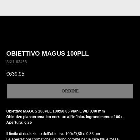
OBIETTIVO MAGUS 100PLL
SKU:
83466
€
639,95
ORDINE
Obiettivo MAGUS 100PLL 100х/0,85 Plan L WD 0,40 mm
Obiettivo planacromatico corretto all’infinito. Ingrandimento: 100x.
Apertura: 0,85
Il limite di risoluzione dell’obiettivo 100х/0,85 è 0,33 µm.
Le aberrazioni cromatiche vengono corrette per la luce blu e rossa,