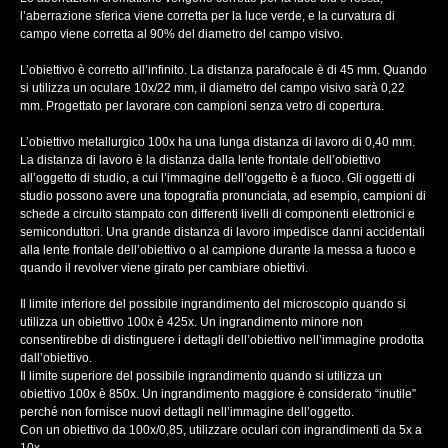
l’aberrazione sferica viene corretta per la luce verde, e la curvatura di
campo viene corretta al 90% del diametro del campo visivo.
L’obiettivo è corretto all’infinito. La distanza parafocale è di 45 mm. Quando
si utilizza un oculare 10x/22 mm, il diametro del campo visivo sarà 0,22
mm. Progettato per lavorare con campioni senza vetro di copertura.
L’obiettivo metallurgico 100x ha una lunga distanza di lavoro di 0,40 mm.
La distanza di lavoro è la distanza dalla lente frontale dell’obiettivo
all’oggetto di studio, a cui l’immagine dell’oggetto è a fuoco. Gli oggetti di
studio possono avere una topografia pronunciata, ad esempio, campioni di
schede a circuito stampato con differenti livelli di componenti elettronici e
semiconduttori. Una grande distanza di lavoro impedisce danni accidentali
alla lente frontale dell’obiettivo o al campione durante la messa a fuoco e
quando il revolver viene girato per cambiare obiettivi.
Il limite inferiore del possibile ingrandimento del microscopio quando si
utilizza un obiettivo 100х è 425x. Un ingrandimento minore non
consentirebbe di distinguere i dettagli dell’obiettivo nell’immagine prodotta
dall’obiettivo.
Il limite superiore del possibile ingrandimento quando si utilizza un
obiettivo 100х è 850x. Un ingrandimento maggiore è considerato “inutile”
perché non fornisce nuovi dettagli nell’immagine dell’oggetto.
Con un obiettivo da 100x/0,85, utilizzare oculari con ingrandimenti da 5x a