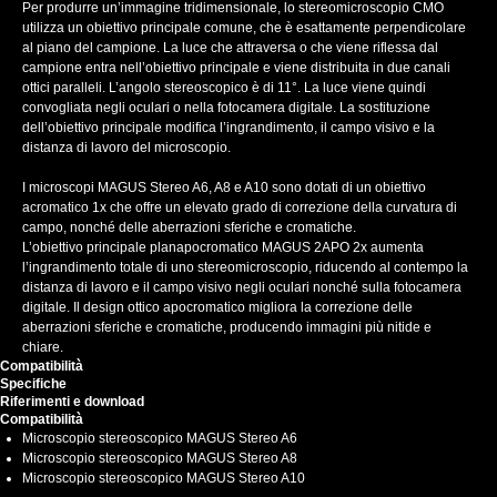
Per produrre un’immagine tridimensionale, lo stereomicroscopio CMO
utilizza un obiettivo principale comune, che è esattamente perpendicolare
al piano del campione. La luce che attraversa o che viene riflessa dal
campione entra nell’obiettivo principale e viene distribuita in due canali
ottici paralleli. L’angolo stereoscopico è di 11°. La luce viene quindi
convogliata negli oculari o nella fotocamera digitale. La sostituzione
dell’obiettivo principale modifica l’ingrandimento, il campo visivo e la
distanza di lavoro del microscopio.
I microscopi MAGUS Stereo A6, A8 e A10 sono dotati di un obiettivo
acromatico 1x che offre un elevato grado di correzione della curvatura di
campo, nonché delle aberrazioni sferiche e cromatiche.
L’obiettivo principale planapocromatico MAGUS 2APO 2x aumenta
l’ingrandimento totale di uno stereomicroscopio, riducendo al contempo la
distanza di lavoro e il campo visivo negli oculari nonché sulla fotocamera
digitale. Il design ottico apocromatico migliora la correzione delle
aberrazioni sferiche e cromatiche, producendo immagini più nitide e
chiare.
Compatibilità
Specifiche
Riferimenti e download
Compatibilità
Microscopio stereoscopico MAGUS Stereo A6
Microscopio stereoscopico MAGUS Stereo A8
Microscopio stereoscopico MAGUS Stereo A10