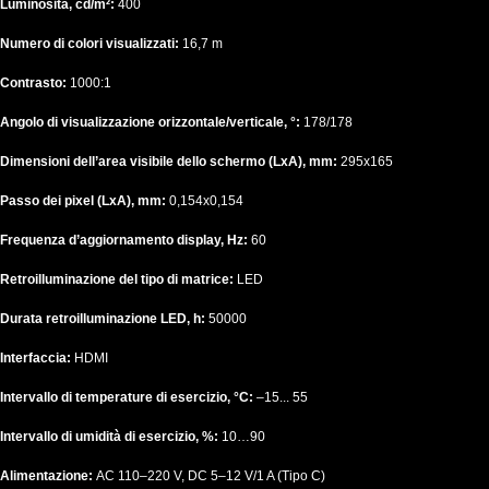
Luminosità, cd/m²:
400
Numero di colori visualizzati:
16,7 m
Contrasto:
1000:1
Angolo di visualizzazione orizzontale/verticale, °:
178/178
Dimensioni dell’area visibile dello schermo (LxA), mm:
295x165
Passo dei pixel (LxA), mm:
0,154x0,154
Frequenza d’aggiornamento display, Hz:
60
Retroilluminazione del tipo di matrice:
LED
Durata retroilluminazione LED, h:
50000
Interfaccia:
HDMI
Intervallo di temperature di esercizio, °C:
–15... 55
Intervallo di umidità di esercizio, %:
10…90
Alimentazione:
AC 110–220 V, DC 5–12 V/1 A (Tipo C)