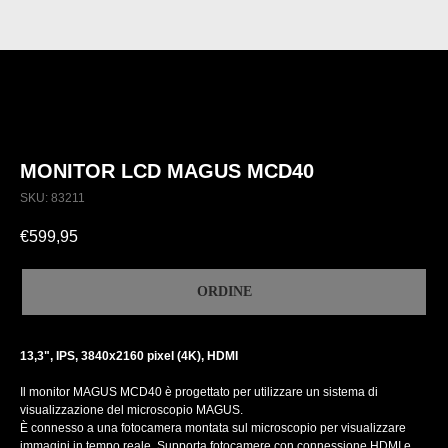
MONITOR LCD MAGUS MCD40
SKU:
83211
€
599,95
ORDINE
13,3", IPS, 3840x2160 pixel (4K), HDMI
Il monitor MAGUS MCD40 è progettato per utilizzare un sistema di
visualizzazione del microscopio MAGUS.
È connesso a una fotocamera montata sul microscopio per visualizzare
immagini in tempo reale. Supporta fotocamere con connessione HDMI e