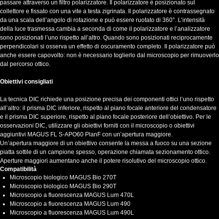
passare attraverso un filtro polarizzatore. Il polarizzatore è posizionato sul
collettore e fissato con una vite a testa zigrinata. Il polarizzatore è contrassegnato
da una scala dell’angolo di rotazione e può essere ruotato di 360°. L’intensità
della luce trasmessa cambia a seconda di come il polarizzatore e l’analizzatore
sono posizionati l’uno rispetto all’altro. Quando sono posizionati reciprocamente
perpendicolari si osserva un effetto di oscuramento completo. Il polarizzatore può
anche essere capovolto: non è necessario toglierlo dal microscopio per rimuoverlo
dal percorso ottico.
Obiettivi consigliati
La tecnica DIC richiede una posizione precisa dei componenti ottici l’uno rispetto
all’altro: il prisma DIC inferiore, rispetto al piano focale anteriore del condensatore
e il prisma DIC superiore, rispetto al piano focale posteriore dell’obiettivo. Per le
osservazioni DIC, utilizzare gli obiettivi forniti con il microscopio o obiettivi
aggiuntivi MAGUS FL S-APO60 PlanF con un’apertura maggiore.
Un’apertura maggiore di un obiettivo consente la messa a fuoco su una sezione
piatta sottile di un campione spesso, operazione chiamata sezionamento ottico.
Aperture maggiori aumentano anche il potere risolutivo del microscopio ottico.
Compatibilità
Microscopio biologico MAGUS Bio 270T
Microscopio biologico MAGUS Bio 290T
Microscopio a fluorescenza MAGUS Lum 470L
Microscopio a fluorescenza MAGUS Lum 490
Microscopio a fluorescenza MAGUS Lum 490L